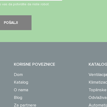
 vas da potvrdite da niste robot.
KORISNE POVEZNICE
KATALO
Dom
Ventilacij
Katalog
Klimatizac
O nama
Toplinsk
Blog
Odvlaživan
Za partnere
Automatiza