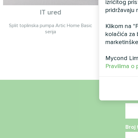
izričitog pr
pridržavaju 
IT ured
Proizvod
modul
Klikom na "P
Split toplinska pumpa Artic Home Basic
pumpo
serija
kolačića za 
marketinške
MyCond M
STANDARD MCU
klime 
Mycond Limi
Pravilima o 
Ime
Broj 