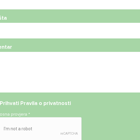
šta
ntar
Prihvati
Pravila o privatnosti
nosna provjera
*