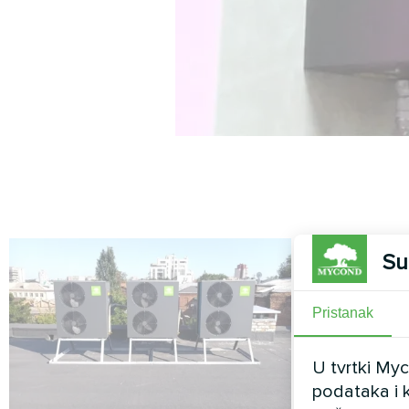
Su
Pristanak
U tvrtki My
podataka i k