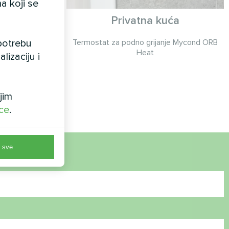
a koji se
oplinskim
Privatna kuća
it serije
upotrebu
Termostat za podno grijanje Mycond ORB
Heat
lizaciju i
lit serije
jekom cijele
jim
ice
.
 sve