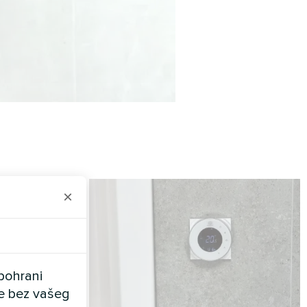
×
pohrani
ele bez vašeg