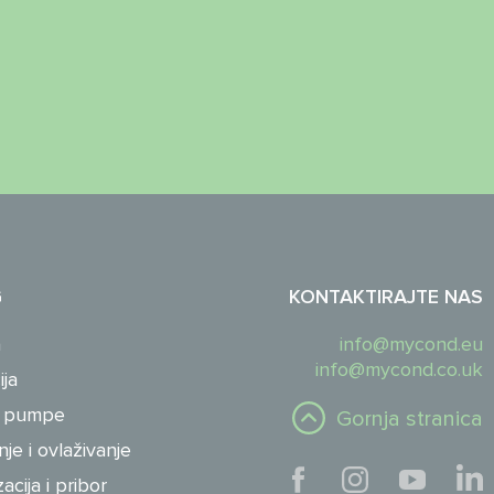
G
KONTAKTIRAJTE NAS
a
info@mycond.eu
info@mycond.co.uk
ija
e pumpe
Gornja stranica
je i ovlaživanje
cija i pribor