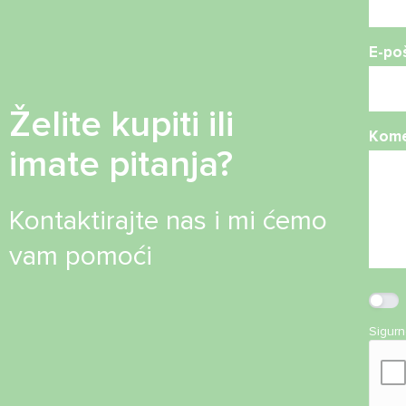
E-po
Želite kupiti ili
Kome
imate pitanja?
Kontaktirajte nas i mi ćemo
vam pomoći
Sigur