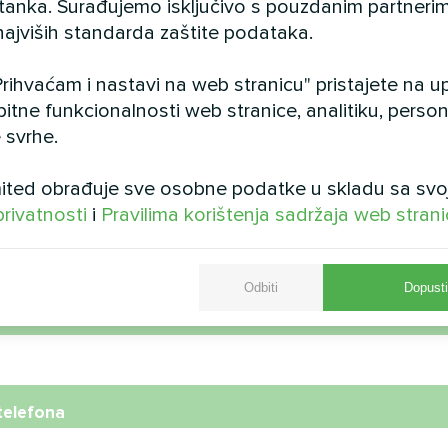
istanka. Surađujemo isključivo s pouzdanim partnerim
najviših standarda zaštite podataka.
ni kompleks s Mycond
Obiteljska kuća s t
arnom toplinskom
pumpama Mycond Spl
rihvaćam i nastavi na web stranicu" pristajete na 
m STANDARD MCU
BeeHeat
bitne funkcionalnosti web stranice, analitiku, persona
 svrhe.
odularna toplinska pumpa
Toplinske pumpe MyCond Sp
 osigurava stabilnu kontrolu
BeeHeat pružaju udobnost ti
za potrebe proizvodnje
godine
ted obrađuje sve osobne podatke u skladu sa svo
privatnosti
i
Pravilima korištenja sadržaja web stran
Odbiti
Dopusti
telefona