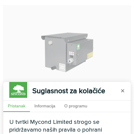
Suglasnost za kolačiće
×
Ovlaživač zraka serije MHDM-3S
Pristanak
Informacija
O programu
Ovlaživači zraka serije MHDM-3S su kompaktne,
U tvrtki Mycond Limited strogo se
značajkama bogate, precizno kontrolirane jedinice.
pridržavamo naših pravila o pohrani
Jedinica je visoka 260 mm, što je čini prikladnom za