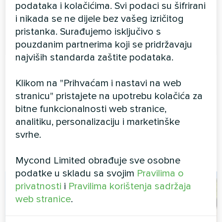
podataka i kolačićima. Svi podaci su šifrirani
ugradnju iza spuštenog stropa, u sustave
i nikada se ne dijele bez vašeg izričitog
ventilatorskih terminala, kanale AHU jedinica,
pristanka. Surađujemo isključivo s
sustave dovoda svježeg zraka ili ventilacijske
Kapacitet odvlaživanja:
1 ... 3 kg/h
sustave.
pouzdanim partnerima koji se pridržavaju
najviših standarda zaštite podataka.
Klikom na "Prihvaćam i nastavi na web
VIŠE PROIZVODA
stranicu" pristajete na upotrebu kolačića za
bitne funkcionalnosti web stranice,
analitiku, personalizaciju i marketinške
svrhe.
Blog
Mycond Limited obrađuje sve osobne
podatke u skladu sa svojim
Pravilima o
privatnosti
i
Pravilima korištenja sadržaja
web stranice
.