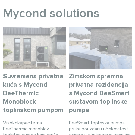
Myсond solutions
Suvremena privatna
Zimskom spremna
kuća s Mycond
privatna rezidencija
BeeThermic
s Mycond BeeSmart
Monoblock
sustavom toplinske
toplinskom pumpom
pumpe
Visokokapacitetna
BeeSmart toplinska pumpa
BeeThermic monoblok
pruža pouzdanu učinkovitost
toplotna pumpa koja pruža
grijanja u ekstremnim zimskim