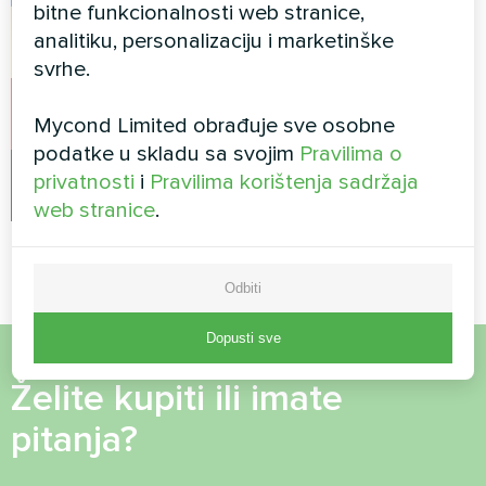
bitne funkcionalnosti web stranice,
analitiku, personalizaciju i marketinške
Instagram
svrhe.
YouTube
Mycond Limited obrađuje sve osobne
podatke u skladu sa svojim
Pravilima o
privatnosti
i
Pravilima korištenja sadržaja
LinkedIn
web stranice
.
Odbiti
Dopusti sve
Želite kupiti ili imate
pitanja?