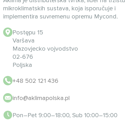
Aklima je distributerska tvrtka, lider na tržištu
mikroklimatskih sustava, koja isporučuje i
implementira suvremenu opremu Mycond.
Postępu 15
Varšava
Mazovjecko vojvodstvo
02-676
Poljska
+48 502 121 436
info@aklimapolska.pl
Pon–Pet 9:00–18:00, Sub 10:00–15:00