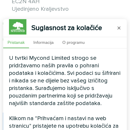
EC2N 4AH
Ujedinjeno Kraljevstvo
+48 502 121 397
Suglasnost za kolačiće
×
info@mycond.eu
Pristanak
Informacija
O programu
info@mycond.co.uk
U tvrtki Mycond Limited strogo se
Pon–Pet 9:00–18:00, Sub 10:00–14:00
pridržavamo naših pravila o pohrani
podataka i kolačićima. Svi podaci su šifrirani
i nikada se ne dijele bez vašeg izričitog
pristanka. Surađujemo isključivo s
Follow us
pouzdanim partnerima koji se pridržavaju
najviših standarda zaštite podataka.
Klikom na "Prihvaćam i nastavi na web
Facebook
stranicu" pristajete na upotrebu kolačića za