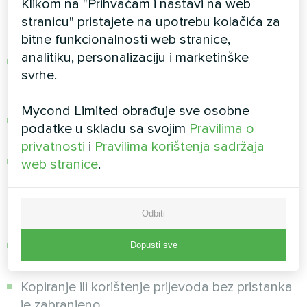
Klikom na "Prihvaćam i nastavi na web
stranicu" pristajete na upotrebu kolačića za
Fotografije i video materijali:
bitne funkcionalnosti web stranice,
analitiku, personalizaciju i marketinške
Sve fotografije proizvoda, projektna
svrhe.
dokumentacija i video materijali zaštićeni su
autorskim pravima
Mycond Limited obrađuje sve osobne
Zabranjeno je korištenje u natjecateljske ili
podatke u skladu sa svojim
Pravilima o
komercijalne svrhe
privatnosti
i
Pravilima korištenja sadržaja
Za korištenje je potreban pisani pristanak i
web stranice
.
može biti podložno naknadama za licenciranje
Prijevodi:
Odbiti
Svi prijevodi sadržaja na strane jezike zaštićeni
Dopusti sve
su kao izvedena djela
Kopiranje ili korištenje prijevoda bez pristanka
je zabranjeno