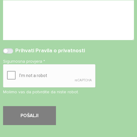
Prihvati
Pravila o privatnosti
Sigurnosna provjera
*
Molimo vas da potvrdite da niste robot.