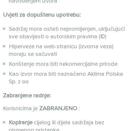
navođenjem izvora
Uvjeti za dopuštenu upotrebu:
Sadržaj mora ostati nepromijenjen, uključujući
sve obavijesti o autorskim pravima (©)
Hiperveze na web-stranicu (izvorna veza)
moraju se sačuvati
Korištenje mora biti nekomercijalne prirode
Kao izvor mora biti naznačeno Aklima Polska
Sp. z oo
Zabranjene radnje:
Korisnicima je
ZABRANJENO
:
Kopiranje
cijelog ili dijela sadržaja bez
pismenog pristanka