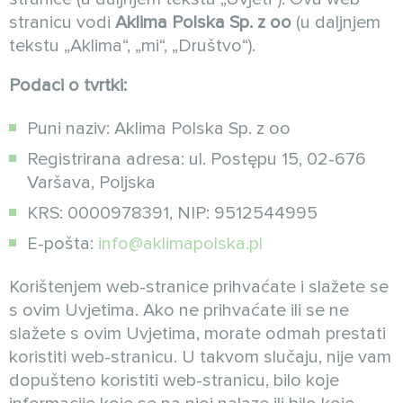
stranicu vodi
Aklima Polska Sp. z oo
(u daljnjem
tekstu „Aklima“, „mi“, „Društvo“).
Podaci o tvrtki:
Puni naziv: Aklima Polska Sp. z oo
Registrirana adresa: ul. Postępu 15, 02-676
Varšava, Poljska
KRS: 0000978391, NIP: 9512544995
E-pošta:
info@aklimapolska.pl
Korištenjem web-stranice prihvaćate i slažete se
s ovim Uvjetima. Ako ne prihvaćate ili se ne
slažete s ovim Uvjetima, morate odmah prestati
koristiti web-stranicu. U takvom slučaju, nije vam
dopušteno koristiti web-stranicu, bilo koje