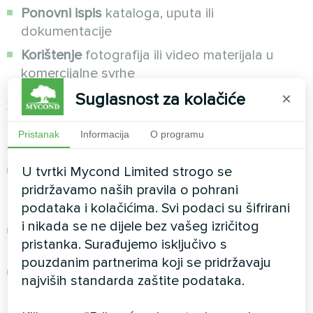
Ponovni ispis
kataloga, uputa ili
dokumentacije
Korištenje
fotografija ili video materijala u
komercijalne svrhe
Suglasnost za kolačiće
×
3. Posebna zaštita za specijalizirane materijale
Pristanak
Informacija
O programu
Tehnička dokumentacija:
Priručnici za instalaciju, sheme instalacije i
U tvrtki Mycond Limited strogo se
tehnički crteži intelektualno su vlasništvo
pridržavamo naših pravila o pohrani
tvrtke Aklima Polska
podataka i kolačićima. Svi podaci su šifrirani
i nikada se ne dijele bez vašeg izričitog
Kopiranje, redistribucija ili komercijalna
pristanka. Surađujemo isključivo s
upotreba bez pismene dozvole je zabranjeno
pouzdanim partnerima koji se pridržavaju
Upotreba je dopuštena isključivo u svrhu
najviših standarda zaštite podataka.
ugradnje proizvoda kupljenih od tvrtke Aklima
Polska.