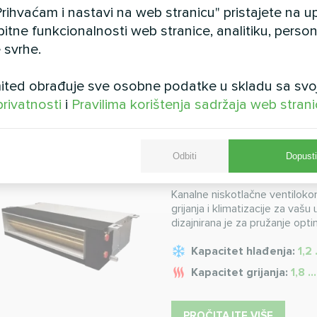
Kapacitet hlađenja:
4,1
rihvaćam i nastavi na web stranicu" pristajete na 
Kapacitet grijanja:
8,76
bitne funkcionalnosti web stranice, analitiku, persona
 svrhe.
PROČITAJTE VIŠE
ted obrađuje sve osobne podatke u skladu sa svo
privatnosti
i
Pravilima korištenja sadržaja web stran
Kanalne ventilo
Odbiti
Dopusti
ESP-om serije 
Kanalne niskotlačne ventiloko
grijanja i klimatizacije za vaš
dizajnirana je za pružanje opt
Kapacitet hlađenja:
1,2 
Kapacitet grijanja:
1,8 .
PROČITAJTE VIŠE