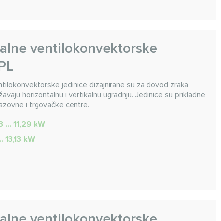
alne ventilokonvektorske
HPL
tilokonvektorske jedinice dizajnirane su za dovod zraka
vaju horizontalnu i vertikalnu ugradnju. Jedinice su prikladne
azovne i trgovačke centre.
3 ... 11,29 kW
... 13,13 kW
alne ventilokonvektorske