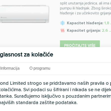
split unutarnja jedinica, ali im
pumpu ili hladnjak. Zbog širok
hlađenje i za učinkovito grijanj
Kapacitet hlađenja:
1,8 
Kapacitet grijanja:
2,6 .
PROČITAJTE VIŠE
glasnost za kolačiće
Informacija
O programu
Kanalne ventilo
ESP-a serije DF
cond Limited strogo se pridržavamo naših pravila o 
Visokotlačni kanalni ventilato
olačićima. Svi podaci su šifrirani i nikada se ne dij
visokim stropovima, kao što su
istanka. Surađujemo isključivo s pouzdanim partnerim
velike zgrade. Visoki tlak zra
najviših standarda zaštite podataka.
ravnomjernu raspodjelu zraka p