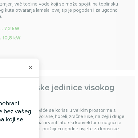
a izmjenjivač topline vode koji se može spojiti na toplinsku
og kuta otvaranja lamela, ovaj tip je pogodan i za ugodno
e.
... 7,2 kW
.. 10,8 kW
×
konvektorske jedinice visokog
CL
pohrani
rski konvektor najčešće se koristi u velikim prostorima s
ele bez vašeg
 konferencijske dvorane, hoteli, zračne luke, muzeji i druge
a koji se
ka koji osigurava kanalni ventilatorski konvektor omogućuje
o cijelom prostoru, pružajući ugodne uvjete za korisnike.