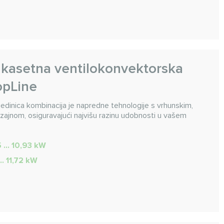
kasetna ventilokonvektorska
TopLine
edinica kombinacija je napredne tehnologije s vrhunskim,
izajnom, osiguravajući najvišu razinu udobnosti u vašem
5 … 10,93 kW
 … 11,72 kW