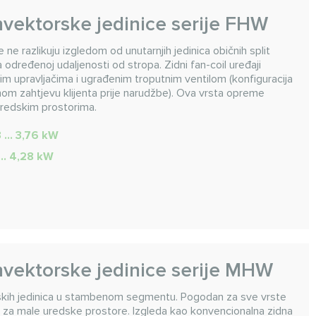
nvektorske jedinice serije FHW
e ne razlikuju izgledom od unutarnjih jedinica običnih split
na određenoj udaljenosti od stropa. Zidni fan-coil uređaji
kim upravljačima i ugrađenim troputnim ventilom (konfiguracija
om zahtjevu klijenta prije narudžbe). Ova vrsta opreme
uredskim prostorima.
3 ... 3,76 kW
... 4,28 kW
nvektorske jedinice serije MHW
rskih jedinica u stambenom segmentu. Pogodan za sve vrste
 za male uredske prostore. Izgleda kao konvencionalna zidna