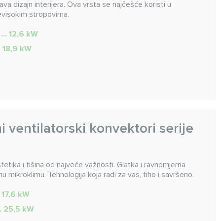
va dizajn interijera. Ova vrsta se najčešće koristi u
evisokim stropovima.
 ... 12,6 kW
.. 18,9 kW
i ventilatorski konvektori serije
tetika i tišina od najveće važnosti. Glatka i ravnomjerna
u mikroklimu. Tehnologija koja radi za vas, tiho i savršeno.
. 17,6 kW
.. 25,5 kW