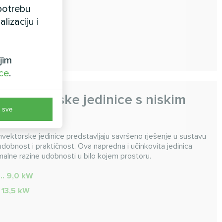
7 ... 38,28 kW
upotrebu
 ... 50,95 kW
lizaciju i
jim
ice
.
konvektorske jedinice s niskim
 sve
MCFDS
nvektorske jedinice predstavljaju savršeno rješenje u sustavu
u udobnost i praktičnost. Ova napredna i učinkovita jedinica
imalne razine udobnosti u bilo kojem prostoru.
... 9,0 kW
.. 13,5 kW