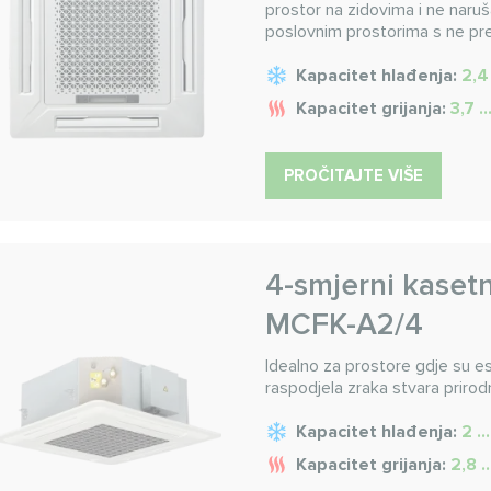
prostor na zidovima i ne naruša
poslovnim prostorima s ne pr
Kapacitet hlađenja:
2,4
Kapacitet grijanja:
3,7 .
PROČITAJTE VIŠE
4-smjerni kasetn
MCFK-A2/4
Idealno za prostore gdje su es
raspodjela zraka stvara prirodn
Kapacitet hlađenja:
2 ..
Kapacitet grijanja:
2,8 .