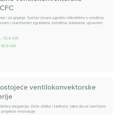
 MCFC
đenje i za grijanje. Sustav stvara ugodnu mikroklimu u uredima,
slovnim i stambenim zgradama, hotelima, bankama, upravnim
... 12,6 kW
.. 18,9 kW
ostojeće ventilokonvektorske
erije
inira eleganciju, čiste oblike i tankoću, tako da se savršeno
u projekte renovacije.