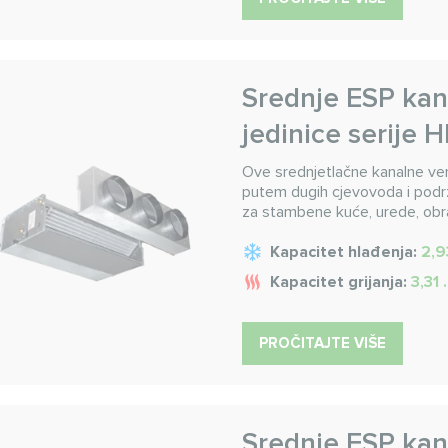
Srednje ESP kan
jedinice serije 
Ove srednjetlačne kanalne ven
putem dugih cjevovoda i podrža
za stambene kuće, urede, obr
Kapacitet hlađenja:
2,9
Kapacitet grijanja:
3,31 
PROČITAJTE VIŠE
Srednje ESP kan