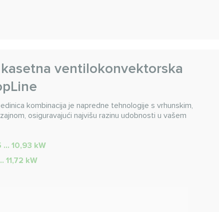
kasetna ventilokonvektorska
TopLine
edinica kombinacija je napredne tehnologije s vrhunskim,
izajnom, osiguravajući najvišu razinu udobnosti u vašem
5 … 10,93 kW
 … 11,72 kW