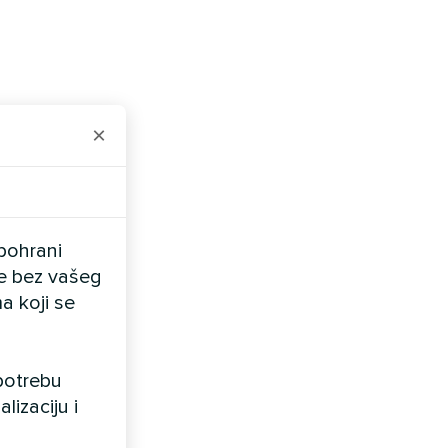
×
pohrani
ele bez vašeg
a koji se
upotrebu
lizaciju i