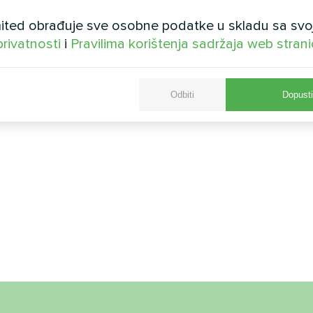
ted obrađuje sve osobne podatke u skladu sa svo
privatnosti
i
Pravilima korištenja sadržaja web stran
Odbiti
Dopusti