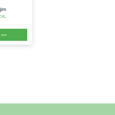
jim
ice
.
 sve