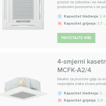
prostor na zidovima i ne naruša
poslovnim prostorima s ne pr
Kapacitet hlađenja:
2,4
Kapacitet grijanja:
3,7 .
PROČITAJTE VIŠE
4-smjerni kasetn
MCFK-A2/4
Idealno za prostore gdje su es
raspodjela zraka stvara prirodn
Kapacitet hlađenja:
2 ..
Kapacitet grijanja:
2,8 .