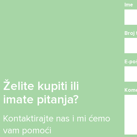
Ime
Broj 
E-po
Želite kupiti ili
Kome
imate pitanja?
Kontaktirajte nas i mi ćemo
vam pomoći