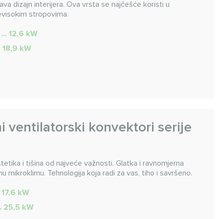
va dizajn interijera. Ova vrsta se najčešće koristi u
evisokim stropovima.
 ... 12,6 kW
.. 18,9 kW
i ventilatorski konvektori serije
tetika i tišina od najveće važnosti. Glatka i ravnomjerna
u mikroklimu. Tehnologija koja radi za vas, tiho i savršeno.
. 17,6 kW
.. 25,5 kW