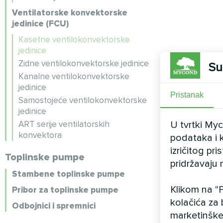
Ventilatorske konvektorske
jedinice (FCU)
Kasetne ventilokonvektorske
jedinice
Zidne ventilokonvektorske jedinice
Su
Kanalne ventilokonvektorske
jedinice
Pristanak
Samostojeće ventilokonvektorske
jedinice
ART serije ventilatorskih
U tvrtki My
konvektora
podataka i k
izričitog pr
Toplinske pumpe
pridržavaju 
Stambene toplinske pumpe
Klikom na "P
Pribor za toplinske pumpe
kolačića za 
Odbojnici i spremnici
marketinške