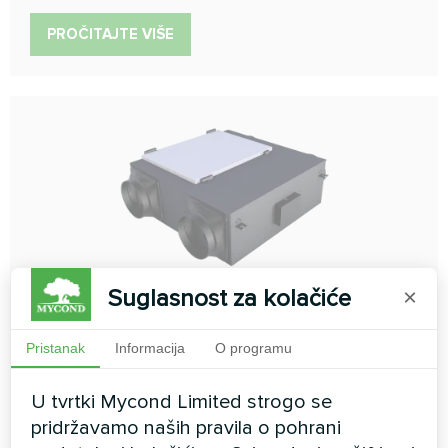
PROČITAJTE VIŠE
Ventilacijske jedinice za
Suglasnost za kolačiće
×
povrat energije serije MVC***-
Pristanak
Informacija
O programu
A
Dovodna i odvodna jedinica ispunjava prostoriju svježim
U tvrtki Mycond Limited strogo se
zrakom i uklanja zagađeni zrak. Pogodna je za male
pridržavamo naših pravila o pohrani
prostorije, poput stanova, ureda, trgovina itd.