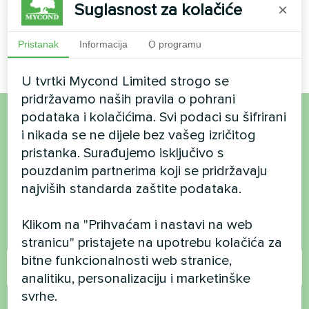
Suglasnost za kolačiće
×
Pristanak
Informacija
O programu
U tvrtki Mycond Limited strogo se
pridržavamo naših pravila o pohrani
podataka i kolačićima. Svi podaci su šifrirani
Želite kupiti ili imate
i nikada se ne dijele bez vašeg izričitog
pristanka. Surađujemo isključivo s
pitanja?
pouzdanim partnerima koji se pridržavaju
najviših standarda zaštite podataka.
Kontaktirajte nas i mi ćemo vam pomoći
Klikom na "Prihvaćam i nastavi na web
Ime
stranicu" pristajete na upotrebu kolačića za
bitne funkcionalnosti web stranice,
analitiku, personalizaciju i marketinške
svrhe.
Broj telefona