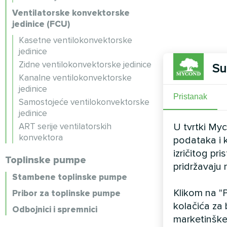
Ventilatorske konvektorske
jedinice (FCU)
Kasetne ventilokonvektorske
jedinice
Zidne ventilokonvektorske jedinice
Su
Kanalne ventilokonvektorske
jedinice
Pristanak
Samostojeće ventilokonvektorske
jedinice
ART serije ventilatorskih
U tvrtki My
konvektora
podataka i k
izričitog pr
Toplinske pumpe
pridržavaju 
Stambene toplinske pumpe
Klikom na "P
Pribor za toplinske pumpe
kolačića za 
Odbojnici i spremnici
marketinške