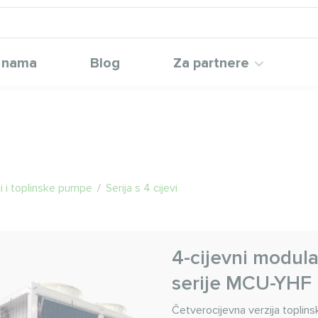
 nama
Blog
Za partnere
ji i toplinske pumpe
/
Serija s 4 cijevi
4-cijevni modula
serije MCU-YHF
Četverocijevna verzija toplin