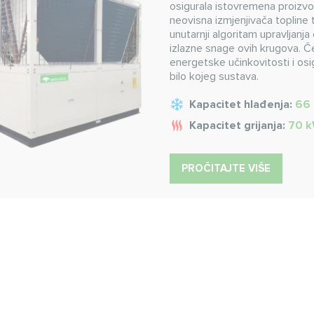
osigurala istovremena proizvo
neovisna izmjenjivača topline 
unutarnji algoritam upravljan
izlazne snage ovih krugova. Č
energetske učinkovitosti i o
bilo kojeg sustava.
Kapacitet hlađenja:
66
Kapacitet grijanja:
70 
PROČITAJTE VIŠE