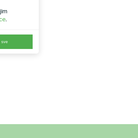
jim
ice
.
 sve