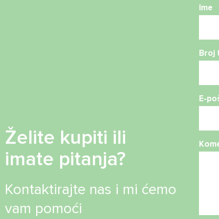
Ime
Broj 
E-po
Želite kupiti ili
Kome
imate pitanja?
Kontaktirajte nas i mi ćemo
vam pomoći