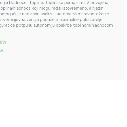
dnja hladnoće i topline. Toplinska pumpa ima 2 odvojena,
toplina/hladnoća koji mogu raditi istovremeno, a njezin
ja omogućuje neovisnu analizu i automatsko uravnoteženje
etverocijevna verzija postiže maksimalne pokazatelje
sigurat će potpunu autonomiju opskrbe toplinom/hladnoćom
 kW
kW