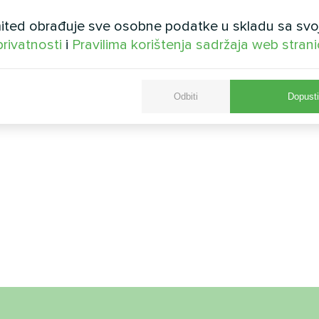
ted obrađuje sve osobne podatke u skladu sa svo
privatnosti
i
Pravilima korištenja sadržaja web stran
Odbiti
Dopusti