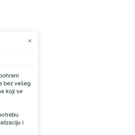
×
pohrani
ele bez vašeg
a koji se
upotrebu
lizaciju i