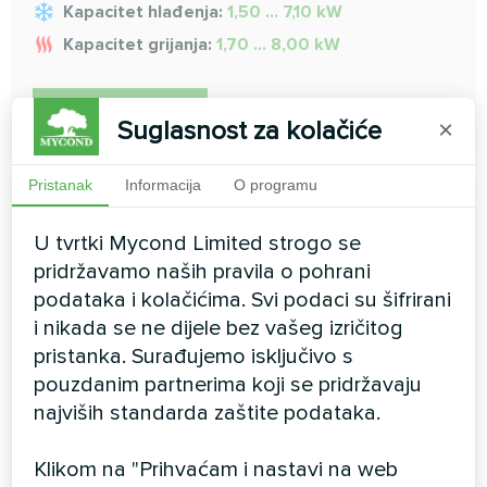
Kapacitet hlađenja:
1,50 ... 7,10 kW
Kapacitet grijanja:
1,70 ... 8,00 kW
PROČITAJTE VIŠE
Suglasnost za kolačiće
×
Pristanak
Informacija
O programu
U tvrtki Mycond Limited strogo se
pridržavamo naših pravila o pohrani
podataka i kolačićima. Svi podaci su šifrirani
Srednji ESP kanal
i nikada se ne dijele bez vašeg izričitog
pristanka. Surađujemo isključivo s
Kako bi se osigurala fleksibilnost prilagodbe različitim
uvjetima instalacije
pouzdanim partnerima koji se pridržavaju
najviših standarda zaštite podataka.
Kapacitet hlađenja:
1,5 ... 16 kW
Kapacitet grijanja:
1,7 ... 18 kW
Klikom na "Prihvaćam i nastavi na web