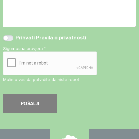
Prihvati
Pravila o privatnosti
Sigurnosna provjera
*
Molimo vas da potvrdite da niste robot.