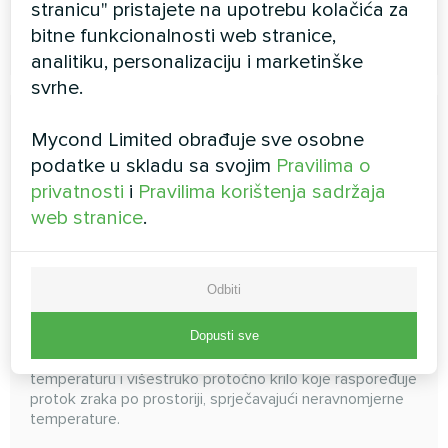
stranicu" pristajete na upotrebu kolačića za
bitne funkcionalnosti web stranice,
PROČITAJTE VIŠE
analitiku, personalizaciju i marketinške
svrhe.
Mycond Limited obrađuje sve osobne
podatke u skladu sa svojim
Pravilima o
privatnosti
i
Pravilima korištenja sadržaja
web stranice
.
Kabriolet
Odbiti
Konvertibilna jedinica montira se nisko na zid i može se
Dopusti sve
djelomično ugraditi. Ova unutarnja jedinica ima
mogućnost brzog zagrijavanja prostora na željenu
temperaturu i višestruko protočno krilo koje raspoređuje
protok zraka po prostoriji, sprječavajući neravnomjerne
temperature.