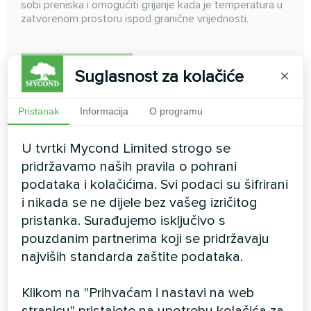
sobi preniska i omogućiti grijanje kada je temperatura u
zatvorenom prostoru ispod granične vrijednosti.
PROČITAJTE VIŠE
Suglasnost za kolačiće
×
Pristanak
Informacija
O programu
U tvrtki Mycond Limited strogo se
pridržavamo naših pravila o pohrani
podataka i kolačićima. Svi podaci su šifrirani
i nikada se ne dijele bez vašeg izričitog
pristanka. Surađujemo isključivo s
pouzdanim partnerima koji se pridržavaju
najviših standarda zaštite podataka.
Zigbee pametni gumb
Klikom na "Prihvaćam i nastavi na web
Samo jedan pritisak za poziv u pomoć
stranicu" pristajete na upotrebu kolačića za