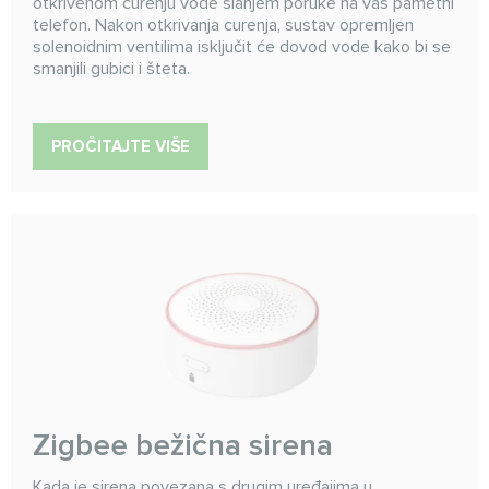
otkrivenom curenju vode slanjem poruke na vaš pametni
telefon. Nakon otkrivanja curenja, sustav opremljen
solenoidnim ventilima isključit će dovod vode kako bi se
smanjili gubici i šteta.
PROČITAJTE VIŠE
Zigbee bežična sirena
Kada je sirena povezana s drugim uređajima u