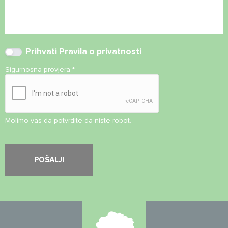
Prihvati
Pravila o privatnosti
Sigurnosna provjera
*
Molimo vas da potvrdite da niste robot.