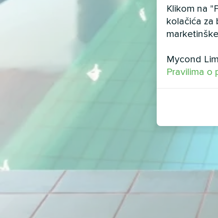
Klikom na "P
kolačića za 
marketinške
Mycond Limi
Pravilima o 