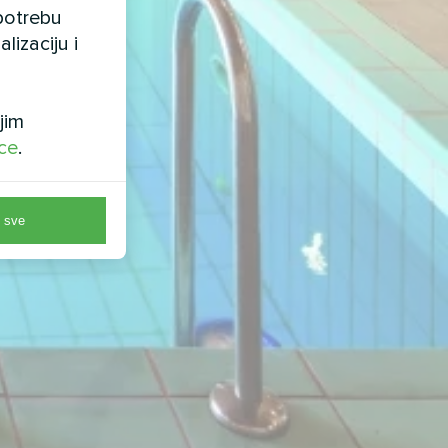
upotrebu
lizaciju i
jim
ice
.
 sve