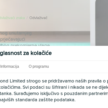
dvlaživači zraka
/
Odvlaživač
dnog unutarnjeg
sprječavajući
 zbog prekomjerne vlage.
glasnost za kolačiće
Informacija
O programu
cond Limited strogo se pridržavamo naših pravila o 
olačićima. Svi podaci su šifrirani i nikada se ne dij
istanka. Surađujemo isključivo s pouzdanim partnerim
najviših standarda zaštite podataka.