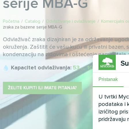
serije MBA-G
Početna
/
Catalog
/
Odvlaživanje i ovlaživanje
/
Komercijalni o
zraka za bazene serije MBA-G
Odvlaživač zraka dizajniran je za održavanje ugo
okruženja. Zaštitit će vašu kuću ili privatni bazen, 
kondenzaciju na zidovima i oštećenje namještaja
Su
Kapacitet odvlaživanja:
53 ... 103 l/dan
Pristanak
ŽELITE KUPITI ILI IMATE PITANJA?
U tvrtki My
podataka i k
izričitog pr
pridržavaju 