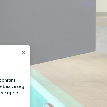
×
pohrani
ele bez vašeg
a koji se