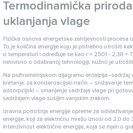
Termodinamička priroda
uklanjanja vlage
Fizička osnova energetske zahtjevnosti procesa odv
To je količina energije koju je potrebno utrošiti ka
o temperaturi i određuje se kao r = 2501 - 2,38 × T 
neovisno o odabranoj tehnologiji, nužno je utrošit
Na psihrometrijskom dijagramu entalpija–sadržaj 
kretanja: za kondenzacijski način – snižavanje te
adsorpcijski – smanjenje sadržaja vlage pri gotovo
sadržajem vlage sušijim vanjskim zrakom.
Izravna potrošnja energije opreme za odvlaživanje
energije, koji za električnu mrežu iznosi od 2,0 do 3
intenzivnost električne energije, koja se mjeri u 