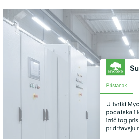
Su
Pristanak
U tvrtki My
podataka i k
izričitog pr
pridržavaju 