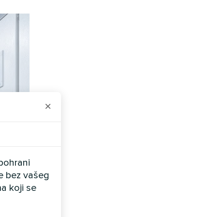
×
pohrani
ele bez vašeg
a koji se