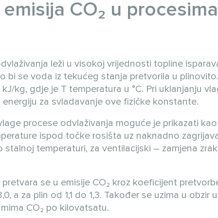
 emisija CO₂ u procesima
laživanja leži u visokoj vrijednosti topline ispara
ko bi se voda iz tekućeg stanja pretvorila u plinovito
kJ/kg, gdje je T temperatura u °C. Pri uklanjanju vla
i energiju za svladavanje ove fizičke konstante.
vlage procese odvlaživanja moguće je prikazati kao
mperature ispod točke rosišta uz naknadno zagrijava
 stalnoj temperaturi, za ventilacijski – zamjena zra
 pretvara se u emisije CO₂ kroz koeficijent pretvorb
,0, a za plin od 1,1 do 1,3. Također se uzima u obzir u
gramima CO₂ po kilovatsatu.