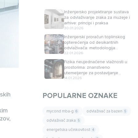
Inženjersko projektiranje sustava
za odvlaživanje zraka za muzeje i
arhive: principi i praksa
30.01.2026
Inženjerski proračun toplinskog
opterećenja od desikantnih
odvlaživača: metodologija
određivanja i kompenzacije
22.01.2026
Fizika neujednačene vlažnosti u
prostorima: znanstveno
utemeljenje za postavljanje
kontrolnih senzora
14.01.2026
rskih
POPULARNE OZNAKE
kim
mycond mba-g
odvlaživač za bazen
6
5
zov,
odvlaživač zraka
5
energetska učinkovitost
4