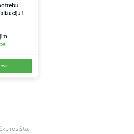
upotrebu
lizaciju i
jim
ice
.
 sve
čke rosišta,