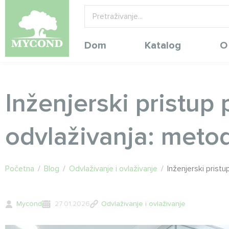
Dom
Katalog
O
Inženjerski pristup 
odvlaživanja: metod
Početna
/
Blog
/
Odvlaživanje i ovlaživanje
/
Inženjerski pristu
Mycond
27.01.2026
Odvlaživanje i ovlaživanje