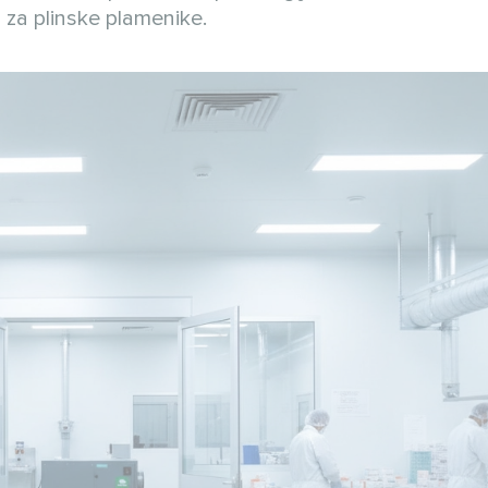
ža za plinske plamenike.