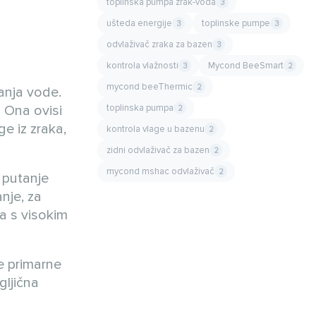
toplinska pumpa zrak-voda
3
ušteda energije
toplinske pumpe
3
3
odvlaživač zraka za bazen
3
kontrola vlažnosti
Mycond BeeSmart
3
2
mycond beeThermic
2
vanja vode.
toplinska pumpa
. Ona ovisi
2
ge iz zraka,
kontrola vlage u bazenu
2
zidni odvlaživač za bazen
2
mycond mshac odvlaživač
2
 putanje
nje, za
ka s visokim
e primarne
gljična