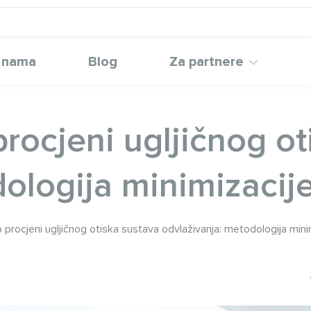
 nama
Blog
Za partnere
procjeni ugljičnog o
ologija minimizacij
p procjeni ugljičnog otiska sustava odvlaživanja: metodologija min