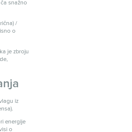
vača snažno
ična) /
visno o
ka je zbroju
de,
anja
vlagu iz
ensa).
ri energije
visi o