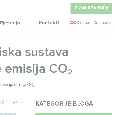
POŠALJI ZAHTJEV
Rješenja
Kontakti
Croatia – Croatian
tiska sustava
e emisija CO₂
imizacije emisija CO₂
Podijeli ovo
KATEGORIJE BLOGA