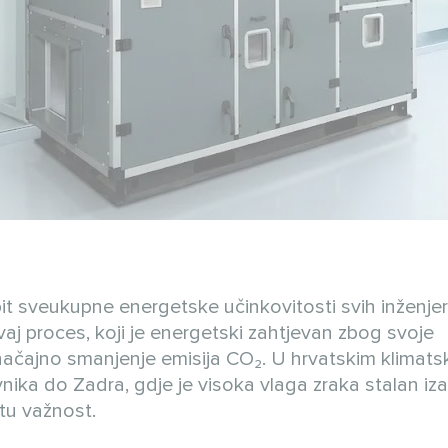
pit sveukupne energetske učinkovitosti svih inženje
aj proces, koji je energetski zahtjevan zbog svoje
načajno smanjenje emisija CO₂. U hrvatskim klimats
nika do Zadra, gdje je visoka vlaga zraka stalan iza
tu važnost.