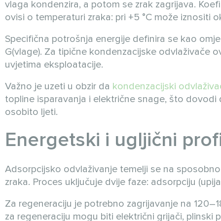
vlaga kondenzira, a potom se zrak zagrijava. Koef
ovisi o temperaturi zraka: pri +5 °C može iznositi o
Specifična potrošnja energije definira se kao omjer
G(vlage). Za tipične kondenzacijske odvlaživače o
uvjetima eksploatacije.
Važno je uzeti u obzir da
kondenzacijski odvlaživa
topline isparavanja i električne snage, što dovo
osobito ljeti.
Energetski i ugljični pro
Adsorpcijsko odvlaživanje temelji se na sposobnosti 
zraka. Proces uključuje dvije faze: adsorpciju (upij
Za regeneraciju je potrebno zagrijavanje na 120–18
za regeneraciju mogu biti električni grijači, plinski 