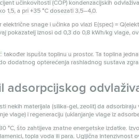
icijent učinkovitosti (COP) kondenzacijskih odvlaži
ko 1,5, a pri +35 °C dosezati 3,5–4,0.
 električne snage i učinka po vlazi E(spec) = Q(elektr
vaj pokazatelj iznosi od 0,3 do 0,8 kWh/kg vlage, o
č
također ispušta toplinu u prostor. Ta toplina jedna
di do dodatnog opterećenja rashladnog sustava zgra
fil adsorpcijskog odvlaživ
nekih materijala (silika-gel, zeolit) da adsorbiraju 
anje vlage) i regeneraciju (uklanjanje vlage iz adsorb
0 °C, što zahtijeva znatne energetske izdatke. Izvo
plamenici, topla voda ili para. Ugljična intenzivnost o