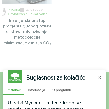
Mycond
27.01.2026
Odvlaživanje i ovlaživanje
Inženjerski pristup
procjeni ugljičnog otiska
sustava odvlaživanja:
metodologija
minimizacije emisija CO₂
Suglasnost za kolačiće
×
Želite kupiti ili imate
Pristanak
Informacija
O programu
pitanja?
U tvrtki Mycond Limited strogo se