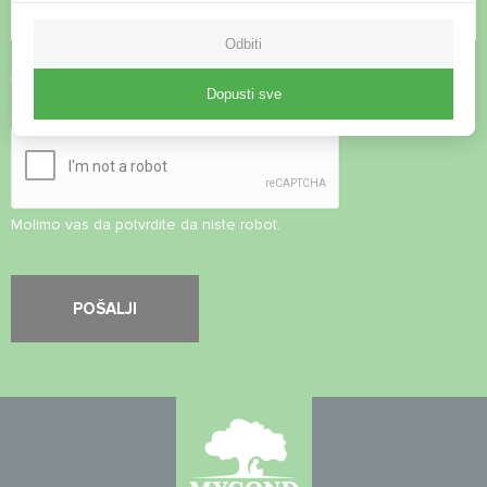
Odbiti
Prihvati
Pravila o privatnosti
Dopusti sve
Sigurnosna provjera
*
Molimo vas da potvrdite da niste robot.