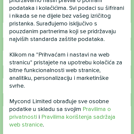
pridržavamo naših pravila o pohrani
Kontaktirajte nas i mi ćemo vam pomoći
podataka i kolačićima. Svi podaci su šifrirani
i nikada se ne dijele bez vašeg izričitog
Ime
pristanka. Surađujemo isključivo s
pouzdanim partnerima koji se pridržavaju
najviših standarda zaštite podataka.
Broj telefona
Klikom na "Prihvaćam i nastavi na web
stranicu" pristajete na upotrebu kolačića za
bitne funkcionalnosti web stranice,
E-pošta
analitiku, personalizaciju i marketinške
svrhe.
Mycond Limited obrađuje sve osobne
Komentar
podatke u skladu sa svojim
Pravilima o
privatnosti
i
Pravilima korištenja sadržaja
web stranice
.