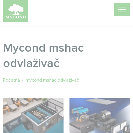
Mycond mshac
odvlaživač
Početna
/
mycond mshac odvlaživač