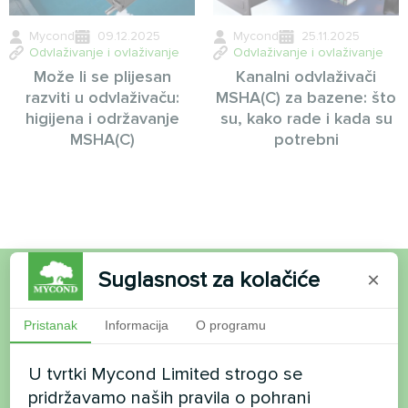
Mycond
09.12.2025
Mycond
25.11.2025
Odvlaživanje i ovlaživanje
Odvlaživanje i ovlaživanje
Može li se plijesan
Kanalni odvlaživači
razviti u odvlaživaču:
MSHA(C) za bazene: što
higijena i održavanje
su, kako rade i kada su
MSHA(C)
potrebni
Suglasnost za kolačiće
×
Želite kupiti ili imate
Pristanak
Informacija
O programu
pitanja?
U tvrtki Mycond Limited strogo se
Kontaktirajte nas i mi ćemo vam pomoći
pridržavamo naših pravila o pohrani