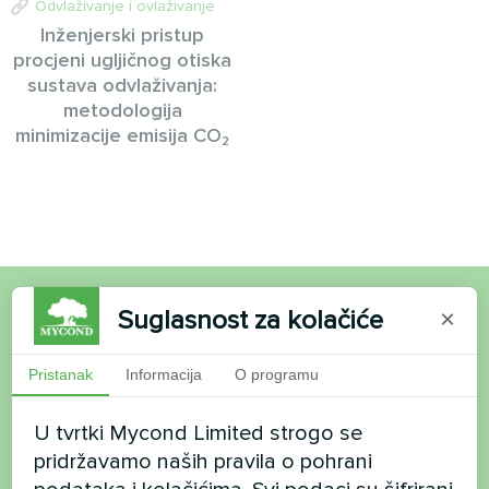
Odvlaživanje i ovlaživanje
Inženjerski pristup
procjeni ugljičnog otiska
sustava odvlaživanja:
metodologija
minimizacije emisija CO₂
Suglasnost za kolačiće
×
Želite kupiti ili imate
pitanja?
Pristanak
Informacija
O programu
U tvrtki Mycond Limited strogo se
Kontaktirajte nas i mi ćemo vam pomoći
pridržavamo naših pravila o pohrani