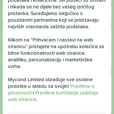
podataka i kolačićima. Svi podaci su šifrirani
Ime
i nikada se ne dijele bez vašeg izričitog
pristanka. Surađujemo isključivo s
pouzdanim partnerima koji se pridržavaju
Broj telefona
najviših standarda zaštite podataka.
Klikom na "Prihvaćam i nastavi na web
stranicu" pristajete na upotrebu kolačića za
E-pošta
bitne funkcionalnosti web stranice,
analitiku, personalizaciju i marketinške
svrhe.
Komentar
Mycond Limited obrađuje sve osobne
podatke u skladu sa svojim
Pravilima o
privatnosti
i
Pravilima korištenja sadržaja
web stranice
.