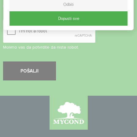
Odbiti
Prihvati
Pravila o privatnosti
Sigurnosna provjera
*
Dopusti sve
Molimo vas da potvrdite da niste robot.