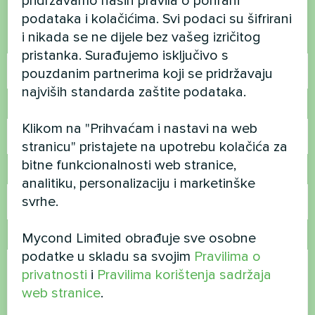
pridržavamo naših pravila o pohrani
Kontaktirajte nas i mi ćemo vam pomoći
podataka i kolačićima. Svi podaci su šifrirani
i nikada se ne dijele bez vašeg izričitog
Ime
pristanka. Surađujemo isključivo s
pouzdanim partnerima koji se pridržavaju
najviših standarda zaštite podataka.
Broj telefona
Klikom na "Prihvaćam i nastavi na web
stranicu" pristajete na upotrebu kolačića za
bitne funkcionalnosti web stranice,
E-pošta
analitiku, personalizaciju i marketinške
svrhe.
Mycond Limited obrađuje sve osobne
Komentar
podatke u skladu sa svojim
Pravilima o
privatnosti
i
Pravilima korištenja sadržaja
web stranice
.