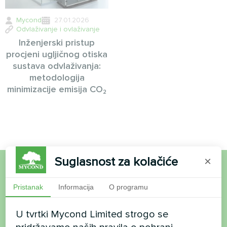
Mycond
27.01.2026
Odvlaživanje i ovlaživanje
Inženjerski pristup
procjeni ugljičnog otiska
sustava odvlaživanja:
metodologija
minimizacije emisija CO₂
Suglasnost za kolačiće
×
Želite kupiti ili imate
Pristanak
Informacija
O programu
pitanja?
U tvrtki Mycond Limited strogo se