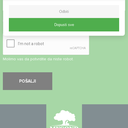
Odbiti
Prihvati
Pravila o privatnosti
Dopusti sve
Sigurnosna provjera
*
Molimo vas da potvrdite da niste robot.