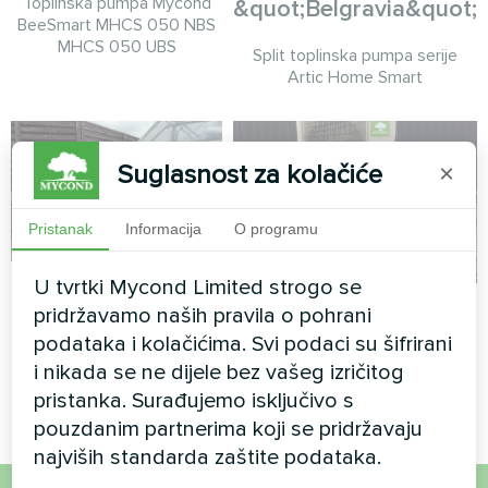
Toplinska pumpa Mycond
&quot;Belgravia&quot;
BeeSmart MHCS 050 NBS
MHCS 050 UBS
Split toplinska pumpa serije
Artic Home Smart
Suglasnost za kolačiće
×
Pristanak
Informacija
O programu
Staklenik
U tvrtki Mycond Limited strogo se
Privatna kuća
pridržavamo naših pravila o pohrani
Toplinska pumpa Mycond
podataka i kolačićima. Svi podaci su šifrirani
Split toplinska pumpa serije
Hevi MHS N18 HH
i nikada se ne dijele bez vašeg izričitog
Hotstar
pristanka. Surađujemo isključivo s
pouzdanim partnerima koji se pridržavaju
najviših standarda zaštite podataka.