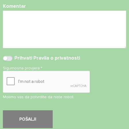
Komentar
Prihvati
Pravila o privatnosti
Sigurnosna provjera
*
Molimo vas da potvrdite da niste robot.