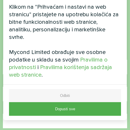
Klikom na "Prihvaćam i nastavi na web
Želite kupiti ili imate
stranicu" pristajete na upotrebu kolačića za
bitne funkcionalnosti web stranice,
pitanja?
analitiku, personalizaciju i marketinške
svrhe.
Kontaktirajte nas i mi ćemo vam pomoći
Mycond Limited obrađuje sve osobne
Ime
podatke u skladu sa svojim
Pravilima o
privatnosti
i
Pravilima korištenja sadržaja
web stranice
.
Broj telefona
Odbiti
E-pošta
Dopusti sve