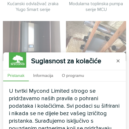
Kućanski odvlaživač zraka
Modularna toplinska pumpa
Yugo Smart serije
serije MCU
Suglasnost za kolačiće
×
Apartman
Proizvodna hala s
Mycond
Pristanak
Informacija
O programu
Split toplinska pumpa serije
ventilacijskim
Artic Home Smart
U tvrtki Mycond Limited strogo se
jedinicama za povrat
pridržavamo naših pravila o pohrani
energije MVS DW
podataka i kolačićima. Svi podaci su šifrirani
MyCond ventilacijske jedinice
i nikada se ne dijele bez vašeg izričitog
s povratom energije MVS DW
pristanka. Surađujemo isključivo s
omogućuju učinkovitu izmjenu
pouzdanim partnerima koji se pridržavaju