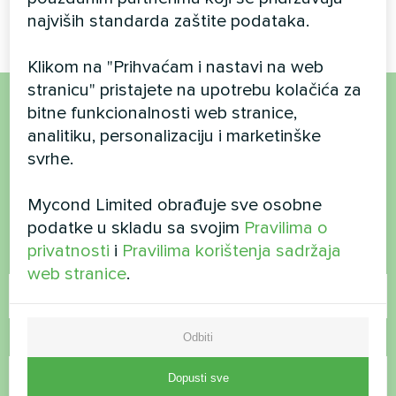
zraka s povratom topline
najviših standarda zaštite podataka.
Klikom na "Prihvaćam i nastavi na web
stranicu" pristajete na upotrebu kolačića za
bitne funkcionalnosti web stranice,
Želite kupiti ili imate
analitiku, personalizaciju i marketinške
svrhe.
pitanja?
Mycond Limited obrađuje sve osobne
Kontaktirajte nas i mi ćemo vam pomoći
podatke u skladu sa svojim
Pravilima o
privatnosti
i
Pravilima korištenja sadržaja
Ime
web stranice
.
Odbiti
Broj telefona
Dopusti sve