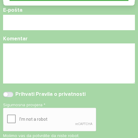
E-pošta
Komentar
Prihvati
Pravila o privatnosti
Sigurnosna provjera
*
Molimo vas da potvrdite da niste robot.