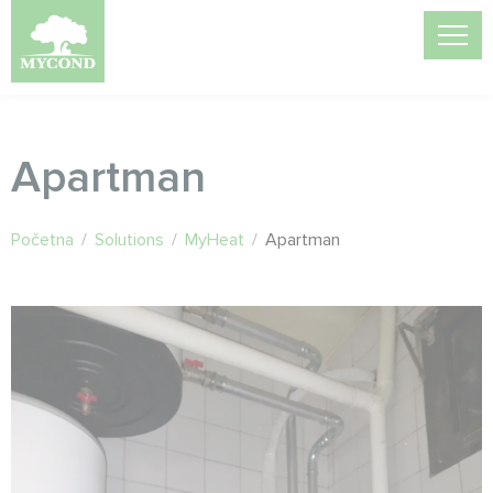
Apartman
Početna
/
Solutions
/
MyHeat
/
Apartman