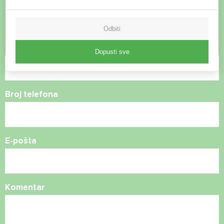
Kontaktirajte nas i mi ćemo vam pomoći
Odbiti
Ime
Dopusti sve
Broj telefona
E-pošta
Komentar