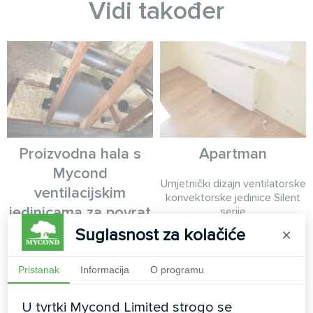
Vidi također
Proizvodna hala s
Apartman
Mycond
Umjetnički dizajn ventilatorske
ventilacijskim
konvektorske jedinice Silent
jedinicama za povrat
serije
energije MVS DW
Suglasnost za kolačiće
×
MyCond ventilacijske jedinice
Pristanak
Informacija
O programu
s povratom energije MVS DW
omogućuju učinkovitu izmjenu
zraka s povratom topline
U tvrtki Mycond Limited strogo se