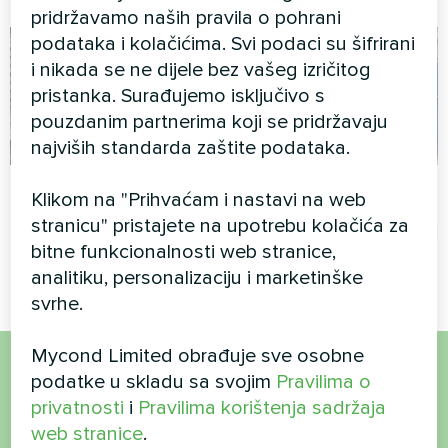
pridržavamo naših pravila o pohrani
podataka i kolačićima. Svi podaci su šifrirani
i nikada se ne dijele bez vašeg izričitog
pristanka. Surađujemo isključivo s
pouzdanim partnerima koji se pridržavaju
najviših standarda zaštite podataka.
Privatna kuća
Staklenik
Klikom na "Prihvaćam i nastavi na web
stranicu" pristajete na upotrebu kolačića za
Split toplinska pumpa serije
Toplinska pumpa Mycond Hevi
bitne funkcionalnosti web stranice,
Artic Home Smart
MHS N18 HH
analitiku, personalizaciju i marketinške
svrhe.
Mycond Limited obrađuje sve osobne
podatke u skladu sa svojim
Pravilima o
Želite kupiti ili imate
privatnosti
i
Pravilima korištenja sadržaja
pitanja?
web stranice
.