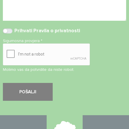
Prihvati
Pravila o privatnosti
Sigurnosna provjera
*
Molimo vas da potvrdite da niste robot.