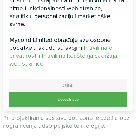
stranicu" pristajete na upotrebu kolačića za
vlagom.
bitne funkcionalnosti web stranice,
Mogućnost korištenja različitih izvora energije
analitiku, personalizaciju i marketinške
za regeneraciju (prirodni plin, para, otpadna
svrhe.
toplina industrijskih procesa).
Mycond Limited obrađuje sve osobne
Mogućnost kombiniranja odvlaživanja sa
podatke u skladu sa svojim
Pravilima o
zagrijavanjem prostora u hladnom dijelu
privatnosti
i
Pravilima korištenja sadržaja
godine.
web stranice
.
Visoka pouzdanost i dugovječnost opreme
(15–25 godina).
Odbiti
Nedostaci desikantnog
Dopusti sve
odvlaživanja
Pri projektiranju sustava potrebno je uzeti u obzir
i ograničenja adsorpcijske tehnologije: