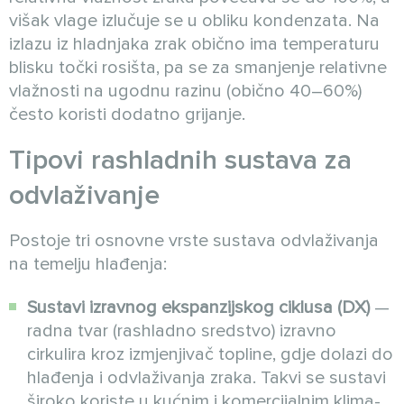
višak vlage izlučuje se u obliku kondenzata. Na
izlazu iz hladnjaka zrak obično ima temperaturu
blisku točki rosišta, pa se za smanjenje relativne
vlažnosti na ugodnu razinu (obično 40–60%)
često koristi dodatno grijanje.
Tipovi rashladnih sustava za
odvlaživanje
Postoje tri osnovne vrste sustava odvlaživanja
na temelju hlađenja:
Sustavi izravnog ekspanzijskog ciklusa (DX)
—
radna tvar (rashladno sredstvo) izravno
cirkulira kroz izmjenjivač topline, gdje dolazi do
hlađenja i odvlaživanja zraka. Takvi se sustavi
široko koriste u kućnim i komercijalnim klima-