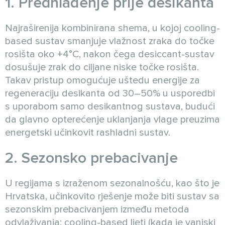
1. Predhlađenje prije desikanta
Najraširenija kombinirana shema, u kojoj cooling-
based sustav smanjuje vlažnost zraka do točke
rosišta oko +4°C, nakon čega desiccant-sustav
dosušuje zrak do ciljane niske točke rosišta.
Takav pristup omogućuje uštedu energije za
regeneraciju desikanta od 30–50% u usporedbi
s uporabom samo desikantnog sustava, budući
da glavno opterećenje uklanjanja vlage preuzima
energetski učinkovit rashladni sustav.
2. Sezonsko prebacivanje
U regijama s izraženom sezonalnošću, kao što je
Hrvatska, učinkovito rješenje može biti sustav sa
sezonskim prebacivanjem između metoda
odvlaživanja: cooling-based ljeti (kada je vanjski