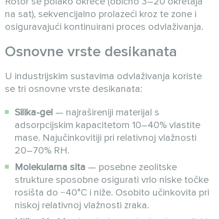
Rotor se polako okreće (obično 3–20 okretaja
na sat), sekvencijalno prolazeći kroz te zone i
osiguravajući kontinuirani proces odvlaživanja.
Osnovne vrste desikanata
U industrijskim sustavima odvlaživanja koriste
se tri osnovne vrste desikanata:
Silika-gel
— najrašireniji materijal s
adsorpcijskim kapacitetom 10–40% vlastite
mase. Najučinkovitiji pri relativnoj vlažnosti
20–70% RH.
Molekularna sita
— posebne zeolitske
strukture sposobne osigurati vrlo niske točke
rosišta do −40°C i niže. Osobito učinkovita pri
niskoj relativnoj vlažnosti zraka.