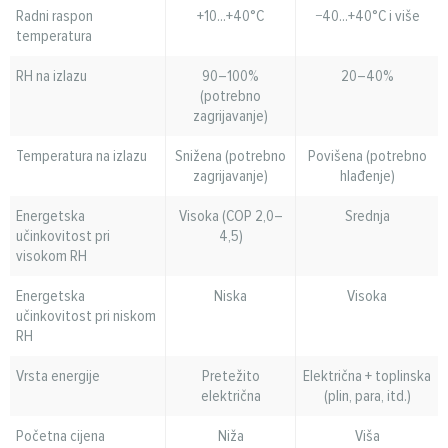
Radni raspon
+10...+40°C
−40...+40°C i više
temperatura
RH na izlazu
90–100%
20–40%
(potrebno
zagrijavanje)
Temperatura na izlazu
Snižena (potrebno
Povišena (potrebno
zagrijavanje)
hlađenje)
Energetska
Visoka (COP 2,0–
Srednja
učinkovitost pri
4,5)
visokom RH
Energetska
Niska
Visoka
učinkovitost pri niskom
RH
Vrsta energije
Pretežito
Električna + toplinska
električna
(plin, para, itd.)
Početna cijena
Niža
Viša