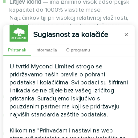
Litijev klorid
— ima iznimno visok adsorpcijski
kapacitet do 1000% vlastite mase.
Najučinkovitiji pri visokoj relativnoj vlažnosti,
ali ima korozivna svojstva koja otežavaju
Suglasnost za kolačiće
njegovu primjenu.
×
Prednosti desikantnih sustava
Pristanak
Informacija
O programu
Prednosti adsorpcijskog odvlaživača koje
U tvrtki Mycond Limited strogo se
određuju njegovu primjenu u specifičnim
pridržavamo naših pravila o pohrani
uvjetima:
podataka i kolačićima. Svi podaci su šifrirani
i nikada se ne dijele bez vašeg izričitog
Neograničen raspon dostižnih točaka rosišta,
pristanka. Surađujemo isključivo s
uključujući vrlo niske vrijednosti (ispod −40°C).
pouzdanim partnerima koji se pridržavaju
najviših standarda zaštite podataka.
Učinkovit rad pri svim temperaturama,
uključujući i negativne.
Klikom na "Prihvaćam i nastavi na web
Vrlo suh zrak na izlazu s niskom apsolutnom