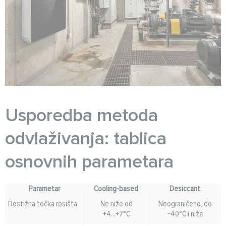
Usporedba metoda
odvlaživanja: tablica
osnovnih parametara
Parametar
Cooling-based
Desiccant
Dostižna točka rosišta
Ne niže od
Neograničeno, do
+4...+7°C
−40°C i niže