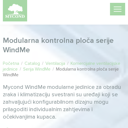
Modularna kontrolna ploča serije
WindMe
Početna
/
Catalog
/
Ventilacija
/
Komercijalne ventilacijske
jedinice
/
Serija WindMe
/
Modularna kontrolna ploča serije
WindMe
Mycond WindMe modularne jedinice za obradu
zraka i klimatizaciju svestrani su uređaji koji se
zahvaljujući konfigurabilnom dizajnu mogu
prilagoditi individualnim zahtjevima i
očekivanjima kupaca.