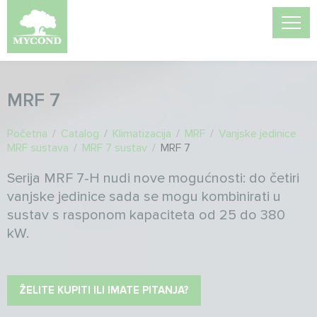
MRF 7
Početna
/
Catalog
/
Klimatizacija
/
MRF
/
Vanjske jedinice
MRF sustava
/
MRF 7 sustav
/
MRF 7
Serija MRF 7-H nudi nove mogućnosti: do četiri
vanjske jedinice sada se mogu kombinirati u
sustav s rasponom kapaciteta od 25 do 380
kW.
ŽELITE KUPITI ILI IMATE PITANJA?