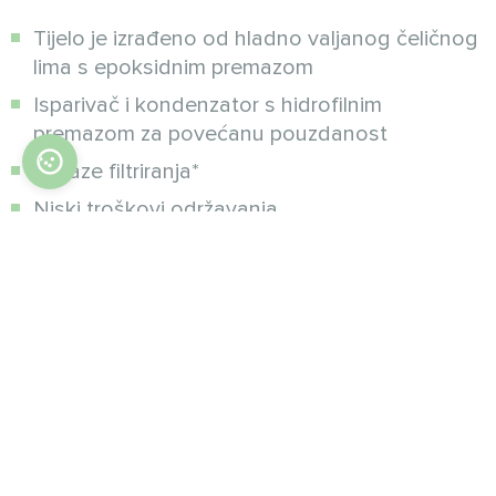
Tijelo je izrađeno od hladno valjanog čeličnog
lima s epoksidnim premazom
Isparivač i kondenzator s hidrofilnim
premazom za povećanu pouzdanost
Tri faze filtriranja*
Niski troškovi održavanja
Ušteda energije
Potpuno automatizirana oprema
Kao opcija mogu se ugraditi bojleri na vodu ili
električni bojleri.