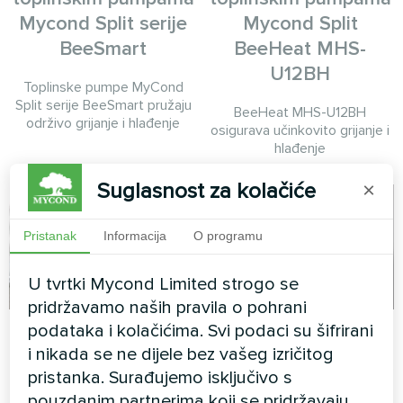
Mycond Split serije
Mycond Split
BeeSmart
BeeHeat MHS-
U12BH
Toplinske pumpe MyCond
Split serije BeeSmart pružaju
BeeHeat MHS-U12BH
održivo grijanje i hlađenje
osigurava učinkovito grijanje i
hlađenje
Suglasnost za kolačiće
×
Pristanak
Informacija
O programu
U tvrtki Mycond Limited strogo se
pridržavamo naših pravila o pohrani
Privatna kuća
Ured
podataka i kolačićima. Svi podaci su šifrirani
i nikada se ne dijele bez vašeg izričitog
Umjetnički dizajn ventilatorske
Umjetnički dizajn ventilatorske
pristanka. Surađujemo isključivo s
konvektorske jedinice Silent
konvektorske jedinice Silent
pouzdanim partnerima koji se pridržavaju