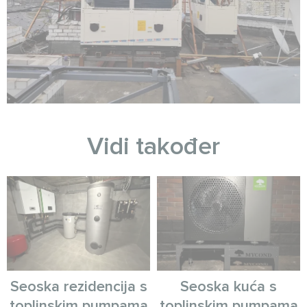
Vidi također
Seoska rezidencija s
Seoska kuća s
toplinskim pumpama
toplinskim pumpama