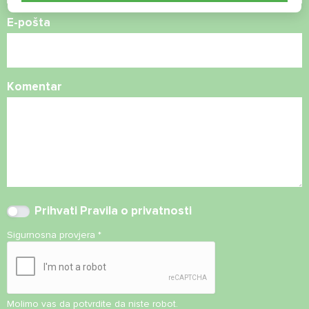
E-pošta
Komentar
Prihvati
Pravila o privatnosti
Sigurnosna provjera
*
Molimo vas da potvrdite da niste robot.