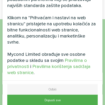
serije
serije
najviših standarda zaštite podataka.
Klikom na "Prihvaćam i nastavi na web
stranicu" pristajete na upotrebu kolačića za
bitne funkcionalnosti web stranice,
Želite kupiti ili imate
analitiku, personalizaciju i marketinške
svrhe.
pitanja?
Mycond Limited obrađuje sve osobne
Kontaktirajte nas i mi ćemo vam pomoći
podatke u skladu sa svojim
Pravilima o
privatnosti
i
Pravilima korištenja sadržaja
Ime
web stranice
.
Odbiti
Broj telefona
Dopusti sve