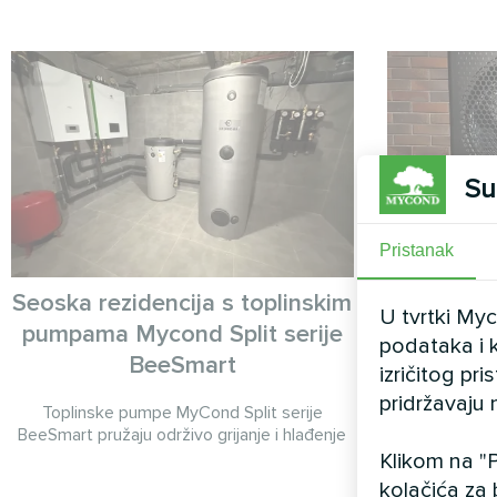
Su
Pristanak
Seoska rezidencija s toplinskim
Seoska
U tvrtki My
pumpama Mycond Split serije
pumpa
podataka i k
BeeSmart
BeeH
izričitog pr
pridržavaju 
Toplinske pumpe MyCond Split serije
BeeHeat MHS
BeeSmart pružaju održivo grijanje i hlađenje
Klikom na "P
kolačića za 