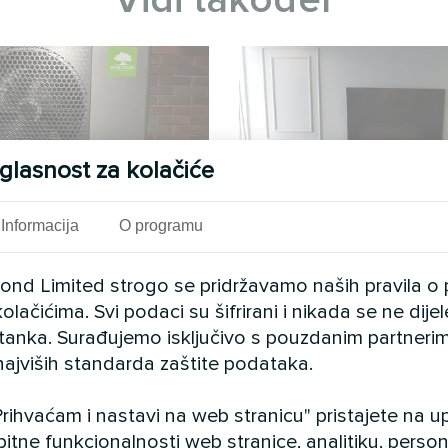
glasnost za kolačiće
Informacija
O programu
 kuća s toplinskim
Privatna ku
cond Limited strogo se pridržavamo naših pravila o 
ma Mycond Split
olačićima. Svi podaci su šifrirani i nikada se ne dij
Umjetnički dizajn ventilators
eat MHS-U12BH
istanka. Surađujemo isključivo s pouzdanim partnerim
jedinice Silent ser
najviših standarda zaštite podataka.
-U12BH osigurava učinkovito
grijanje i hlađenje
rihvaćam i nastavi na web stranicu" pristajete na 
bitne funkcionalnosti web stranice, analitiku, persona