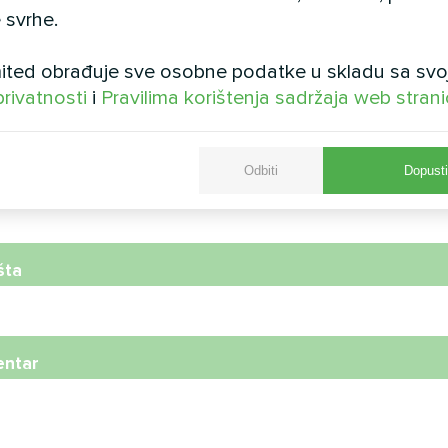
 svrhe.
ted obrađuje sve osobne podatke u skladu sa svo
privatnosti
i
Pravilima korištenja sadržaja web stran
Odbiti
Dopusti
telefona
šta
ntar