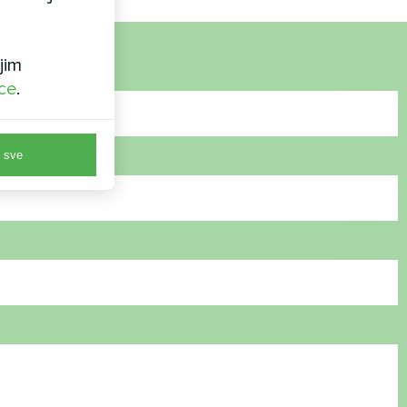
jim
ice
.
 sve