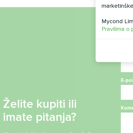
marketinške
Mycond Limi
Ime
Pravilima o 
Broj 
E-po
Želite kupiti ili
Kome
imate pitanja?