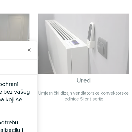
×
ća
Ured
pohrani
ele bez vašeg
ke konvektorske
Umjetnički dizajn ventilatorske konvektorske
a koji se
ije
jedinice Silent serije
upotrebu
lizaciju i