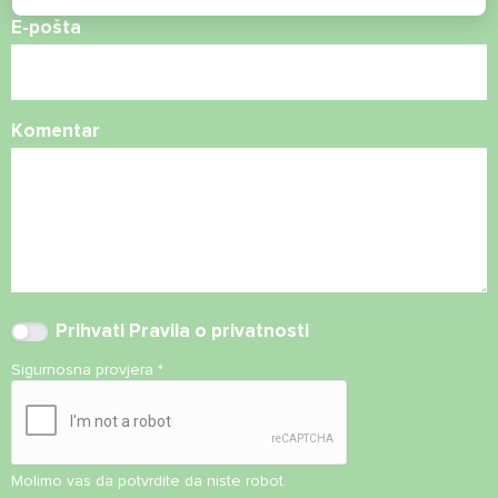
E-pošta
Komentar
Prihvati
Pravila o privatnosti
Sigurnosna provjera
*
Molimo vas da potvrdite da niste robot.