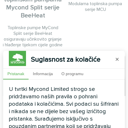
Modularna toplinska pumpa
Mycond Split serije
serije MCU
BeeHeat
Toplinske pumpe MyCond
Split serije BeeHeat
osiguravaju učinkovito grijanje
i hlađenje tijekom cijele godine
Suglasnost za kolačiće
×
Pristanak
Informacija
O programu
U tvrtki Mycond Limited strogo se
pridržavamo naših pravila o pohrani
Privatna kuća
Ured
podataka i kolačićima. Svi podaci su šifrirani
i nikada se ne dijele bez vašeg izričitog
Termostat za ventilatorsku
Umjetnički dizajn ventilatorske
pristanka. Surađujemo isključivo s
zavojnicu Mycond ORB s Wi-
konvektorske jedinice Silent
pouzdanim partnerima koji se pridržavaju
Fi-jem
serije