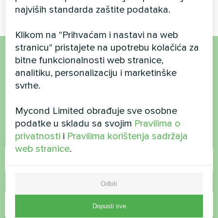
najviših standarda zaštite podataka.
Klikom na "Prihvaćam i nastavi na web
stranicu" pristajete na upotrebu kolačića za
bitne funkcionalnosti web stranice,
Želite kupiti ili imate
analitiku, personalizaciju i marketinške
pitanja?
svrhe.
Mycond Limited obrađuje sve osobne
Kontaktirajte nas i mi ćemo vam pomoći
podatke u skladu sa svojim
Pravilima o
privatnosti
i
Pravilima korištenja sadržaja
Ime
web stranice
.
Broj telefona
Odbiti
Dopusti sve