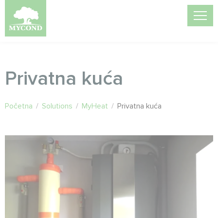
Privatna kuća
Početna
/
Solutions
/
MyHeat
/
Privatna kuća