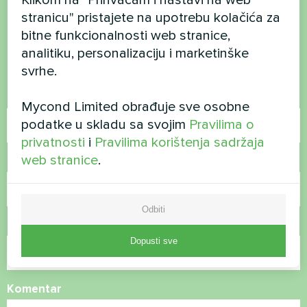
stranicu" pristajete na upotrebu kolačića za
pitanja?
bitne funkcionalnosti web stranice,
analitiku, personalizaciju i marketinške
Kontaktirajte nas i mi ćemo vam pomoći
svrhe.
Ime
Mycond Limited obrađuje sve osobne
podatke u skladu sa svojim
Pravilima o
privatnosti
i
Pravilima korištenja sadržaja
web stranice
.
Broj telefona
Odbiti
E-pošta
Dopusti sve
Komentar