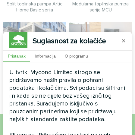
Split toplinska pumpa Artic
Modularna toplinska pumpa
Home Basic serija
serije MCU
Suglasnost za kolačiće
×
Pristanak
Informacija
O programu
Upravna zgrada
Privatna kuća
U tvrtki Mycond Limited strogo se
pridržavamo naših pravila o pohrani
Modularna toplinska pumpa
Split toplinska pumpa Artic
podataka i kolačićima. Svi podaci su šifrirani
serije MCU
Home Basic serija
i nikada se ne dijele bez vašeg izričitog
pristanka. Surađujemo isključivo s
pouzdanim partnerima koji se pridržavaju
najviših standarda zaštite podataka.
Želite kupiti ili imate
Klikom na "Prihvaćam i nastavi na web