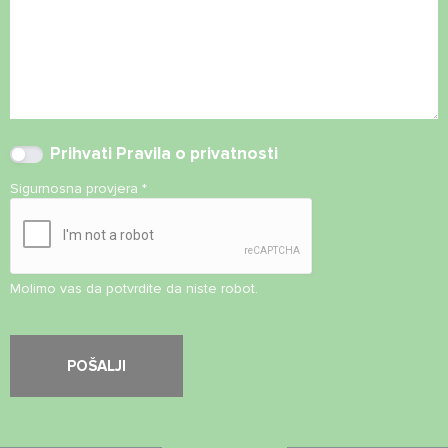
Prihvati
Pravila o privatnosti
Sigurnosna provjera
*
Molimo vas da potvrdite da niste robot.