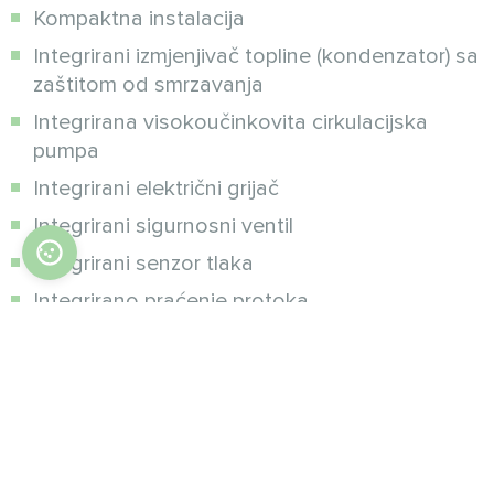
Kompaktna instalacija
Integrirani izmjenjivač topline (kondenzator) sa
zaštitom od smrzavanja
Integrirana visokoučinkovita cirkulacijska
pumpa
Integrirani električni grijač
Integrirani sigurnosni ventil
Integrirani senzor tlaka
Integrirano praćenje protoka
Integrirana ekspanzijska posuda 5l
Jednostavan i lako upravljiv regulator
toplinske pumpe
Daljinsko upravljanje sa