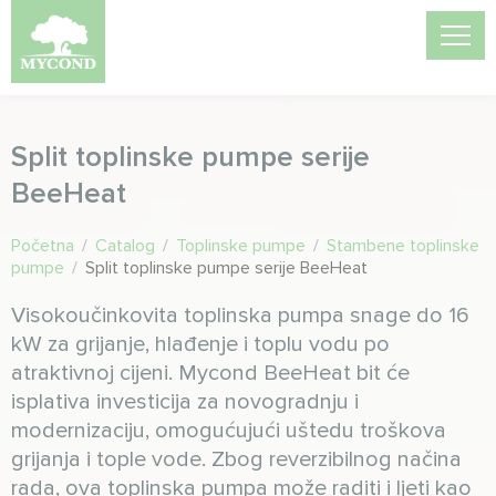
Split toplinske pumpe serije
BeeHeat
Početna
/
Catalog
/
Toplinske pumpe
/
Stambene toplinske
pumpe
/
Split toplinske pumpe serije BeeHeat
Visokoučinkovita toplinska pumpa snage do 16
kW za grijanje, hlađenje i toplu vodu po
atraktivnoj cijeni. Mycond BeeHeat bit će
isplativa investicija za novogradnju i
modernizaciju, omogućujući uštedu troškova
grijanja i tople vode. Zbog reverzibilnog načina
rada, ova toplinska pumpa može raditi i ljeti kao