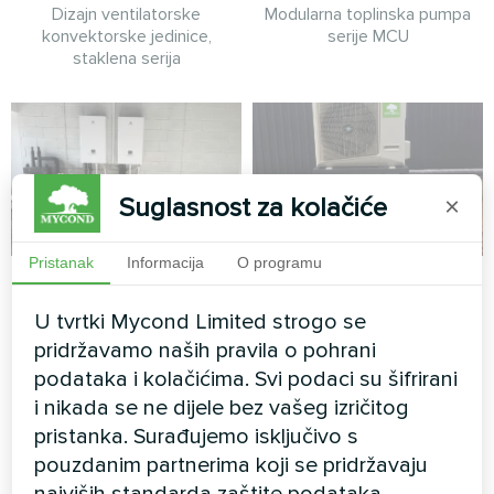
Dizajn ventilatorske
Modularna toplinska pumpa
konvektorske jedinice,
serije MCU
staklena serija
Suglasnost za kolačiće
×
Pristanak
Informacija
O programu
Servisna postaja s
Privatna kuća
Mycond Split
U tvrtki Mycond Limited strogo se
Split toplinska pumpa serije
toplinskim pumpama
pridržavamo naših pravila o pohrani
Hotstar
serije BeeHeat
podataka i kolačićima. Svi podaci su šifrirani
i nikada se ne dijele bez vašeg izričitog
Toplinske pumpe MyCond
pristanka. Surađujemo isključivo s
Split serije BeeHeat
pouzdanim partnerima koji se pridržavaju
najviših standarda zaštite podataka.