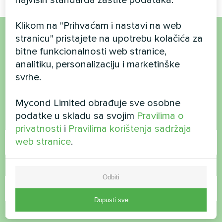
Klikom na "Prihvaćam i nastavi na web
stranicu" pristajete na upotrebu kolačića za
Želite kupiti ili imate
bitne funkcionalnosti web stranice,
analitiku, personalizaciju i marketinške
pitanja?
svrhe.
Kontaktirajte nas i mi ćemo vam pomoći
Mycond Limited obrađuje sve osobne
podatke u skladu sa svojim
Pravilima o
Ime
privatnosti
i
Pravilima korištenja sadržaja
web stranice
.
Broj telefona
Odbiti
Dopusti sve
E-pošta