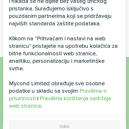
i nikada se ne dijele bez vašeg izričitog
pristanka. Surađujemo isključivo s
Instalacija toplotne pumpe
pouzdanim partnerima koji se pridržavaju
BeeHeat serije koja štedi
energiju, koja pruža
najviših standarda zaštite podataka.
cjelogodišnju kontrolu klime za
modernu privatnu rezidenciju.
Klikom na "Prihvaćam i nastavi na web
stranicu" pristajete na upotrebu kolačića za
bitne funkcionalnosti web stranice,
analitiku, personalizaciju i marketinške
svrhe.
Želite kupiti ili imate
Mycond Limited obrađuje sve osobne
pitanja?
podatke u skladu sa svojim
Pravilima o
privatnosti
i
Pravilima korištenja sadržaja
Kontaktirajte nas i mi ćemo vam pomoći
web stranice
.
Ime
Odbiti