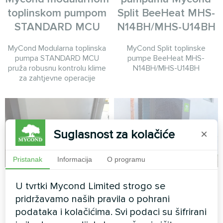
toplinskom pumpom
Split BeeHeat MHS-
STANDARD MCU
N14BH/MHS-U14BH
MyCond Modularna toplinska
MyCond Split toplinske
pumpa STANDARD MCU
pumpe BeeHeat MHS-
pruža robusnu kontrolu klime
N14BH/MHS-U14BH
za zahtjevne operacije
Suglasnost za kolačiće
×
Pristanak
Informacija
O programu
Privatna kuća
Grijanje stambenih
U tvrtki Mycond Limited strogo se
prostora s Mycond
pridržavamo naših pravila o pohrani
Dizajn ventilatorske
BeeHeat Split
konvektorske jedinice,
podataka i kolačićima. Svi podaci su šifrirani
toplinskom pumpom
staklena serija