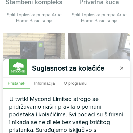
Stambeni kompleks
Privatna kuća
Split toplinska pumpa Artic
Split toplinska pumpa Artic
Home Basic serija
Home Basic serija
Suglasnost za kolačiće
×
Vikendica
Privatna kuća
Pristanak
Informacija
O programu
opremljena
Dizajn ventilatorske
toplinskim pumpama
U tvrtki Mycond Limited strogo se
konvektorske jedinice,
Mycond Split serije
staklena serija
pridržavamo naših pravila o pohrani
BeeHeat
podataka i kolačićima. Svi podaci su šifrirani
i nikada se ne dijele bez vašeg izričitog
Toplinske pumpe MyCond
pristanka. Surađujemo isključivo s
Split serije BeeHeat