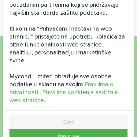
pouzdanim partnerima koji se pridržavaju
osiguravaju učinkovito grijanje
i hlađenje tijekom cijele godine
najviših standarda zaštite podataka.
Klikom na "Prihvaćam i nastavi na web
stranicu" pristajete na upotrebu kolačića za
bitne funkcionalnosti web stranice,
analitiku, personalizaciju i marketinške
Želite kupiti ili imate
svrhe.
pitanja?
Mycond Limited obrađuje sve osobne
podatke u skladu sa svojim
Pravilima o
Kontaktirajte nas i mi ćemo vam pomoći
privatnosti
i
Pravilima korištenja sadržaja
web stranice
.
Ime
Odbiti
Broj telefona
Dopusti sve