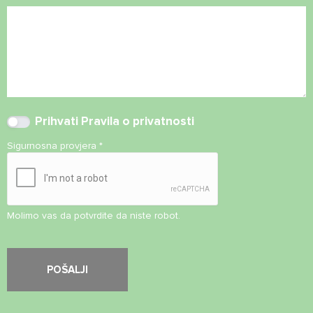
Prihvati
Pravila o privatnosti
Sigurnosna provjera
*
Molimo vas da potvrdite da niste robot.