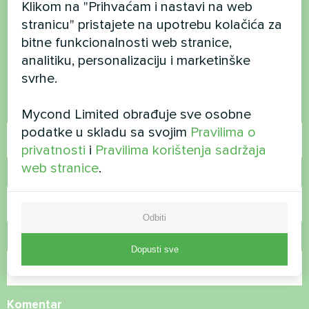
Klikom na "Prihvaćam i nastavi na web
Želite kupiti ili imate
stranicu" pristajete na upotrebu kolačića za
pitanja?
bitne funkcionalnosti web stranice,
analitiku, personalizaciju i marketinške
Kontaktirajte nas i mi ćemo vam pomoći
svrhe.
Ime
Mycond Limited obrađuje sve osobne
podatke u skladu sa svojim
Pravilima o
privatnosti
i
Pravilima korištenja sadržaja
web stranice
.
Broj telefona
Odbiti
E-pošta
Dopusti sve
Komentar