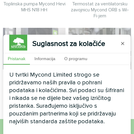
Toplinska pumpa Mycond Hevi
Termostat za ventilatorsku
MHS N18 HH
zavojnicu Mycond ORB s Wi-
Fi-jem
Suglasnost za kolačiće
×
Pristanak
Informacija
O programu
U tvrtki Mycond Limited strogo se
Vikendica
Vikendica
pridržavamo naših pravila o pohrani
Split toplinska pumpa serije
Split toplinska pumpa serije
podataka i kolačićima. Svi podaci su šifrirani
Artic Home Smart
Artic Home Smart
i nikada se ne dijele bez vašeg izričitog
pristanka. Surađujemo isključivo s
pouzdanim partnerima koji se pridržavaju
najviših standarda zaštite podataka.