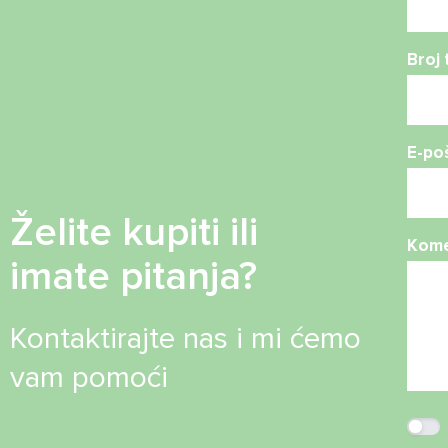
Broj 
E-po
Želite kupiti ili
Kome
imate pitanja?
Kontaktirajte nas i mi ćemo
vam pomoći