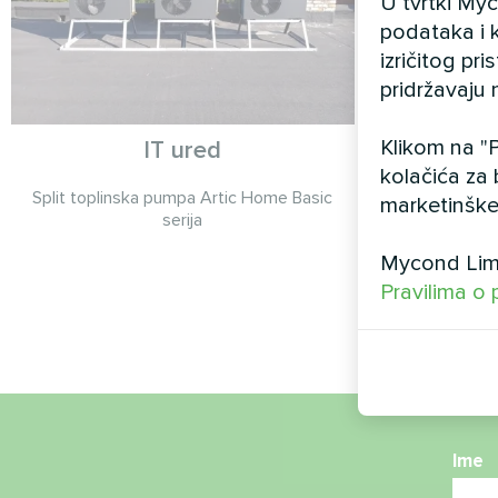
U tvrtki My
podataka i k
izričitog pr
pridržavaju 
Klikom na "P
IT ured
Proizvod
kolačića za 
modul
Split toplinska pumpa Artic Home Basic
marketinške
pumpo
serija
MyCond M
Mycond Limi
STANDARD MCU
Pravilima o 
klime 
Ime