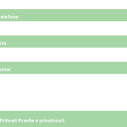
telefona
šta
ntar
Prihvati
Pravila o privatnosti