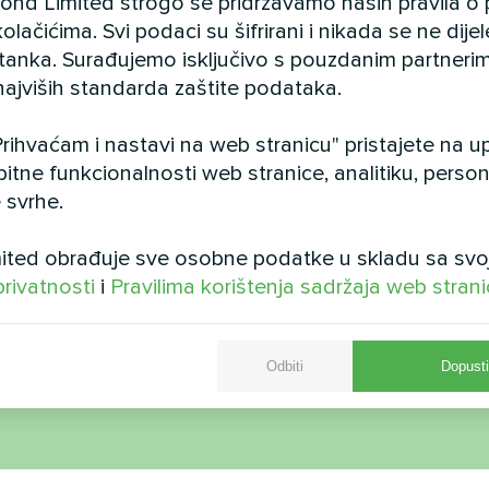
cond Limited strogo se pridržavamo naših pravila o 
olačićima. Svi podaci su šifrirani i nikada se ne dij
istanka. Surađujemo isključivo s pouzdanim partnerim
najviših standarda zaštite podataka.
rihvaćam i nastavi na web stranicu" pristajete na 
ni kompleks s Mycond
Obiteljska kuća s t
bitne funkcionalnosti web stranice, analitiku, persona
arnom toplinskom
pumpama Mycond Spl
 svrhe.
m STANDARD MCU
BeeHeat
odularna toplinska pumpa
Toplinske pumpe MyCond Sp
ted obrađuje sve osobne podatke u skladu sa svo
 osigurava stabilnu kontrolu
BeeHeat pružaju udobnost ti
privatnosti
i
Pravilima korištenja sadržaja web stran
za potrebe proizvodnje
godine
Odbiti
Dopusti