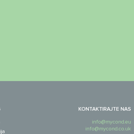
G
KONTAKTIRAJTE NAS
a
info@mycond.eu
info@mycond.co.uk
ija