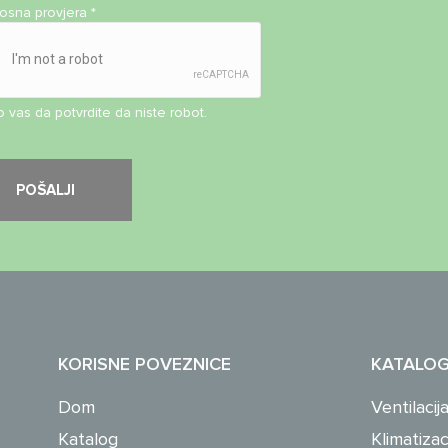
nosna provjera
*
 vas da potvrdite da niste robot.
KORISNE POVEZNICE
KATALO
Dom
Ventilacij
Katalog
Klimatizac