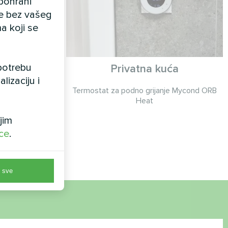
pohrani
ele bez vašeg
a koji se
upotrebu
oplinskim
Privatna kuća
lizaciju i
it serije
Termostat za podno grijanje Mycond ORB
Heat
lit serije
jim
jekom cijele
ice
.
 sve