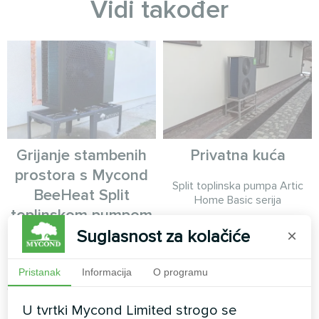
Vidi također
Grijanje stambenih
Privatna kuća
prostora s Mycond
Split toplinska pumpa Artic
BeeHeat Split
Home Basic serija
toplinskom pumpom
Suglasnost za kolačiće
×
Instalacija toplotne pumpe
BeeHeat serije koja štedi
Pristanak
Informacija
O programu
energiju, koja pruža
cjelogodišnju kontrolu klime za
modernu privatnu rezidenciju.
U tvrtki Mycond Limited strogo se