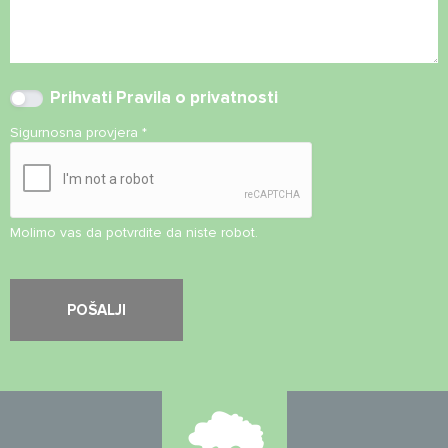
Prihvati
Pravila o privatnosti
Sigurnosna provjera
*
Molimo vas da potvrdite da niste robot.