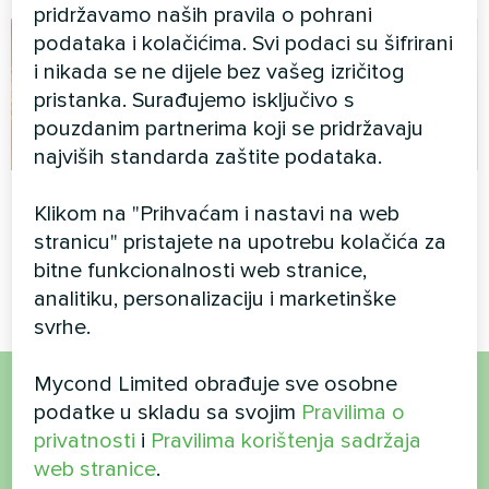
pridržavamo naših pravila o pohrani
podataka i kolačićima. Svi podaci su šifrirani
i nikada se ne dijele bez vašeg izričitog
pristanka. Surađujemo isključivo s
pouzdanim partnerima koji se pridržavaju
najviših standarda zaštite podataka.
Privatna kuća
Privatna kuća
Klikom na "Prihvaćam i nastavi na web
stranicu" pristajete na upotrebu kolačića za
Kućanski odvlaživač zraka
Termostat za podno grijanje
Yugo Smart serije
Mycond ORB Heat
bitne funkcionalnosti web stranice,
analitiku, personalizaciju i marketinške
svrhe.
Mycond Limited obrađuje sve osobne
podatke u skladu sa svojim
Pravilima o
Želite kupiti ili imate
privatnosti
i
Pravilima korištenja sadržaja
pitanja?
web stranice
.