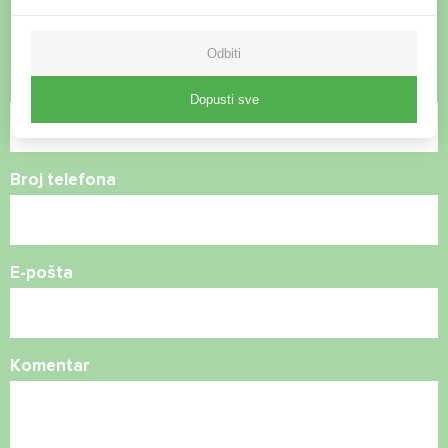
Kontaktirajte nas i mi ćemo vam pomoći
Odbiti
Ime
Dopusti sve
Broj telefona
E-pošta
Komentar