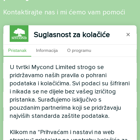
Kontaktirajte nas i mi ćemo vam pomoći
Ime
Suglasnost za kolačiće
×
Pristanak
Informacija
O programu
Broj telefona
U tvrtki Mycond Limited strogo se
pridržavamo naših pravila o pohrani
podataka i kolačićima. Svi podaci su šifrirani
E-pošta
i nikada se ne dijele bez vašeg izričitog
pristanka. Surađujemo isključivo s
pouzdanim partnerima koji se pridržavaju
najviših standarda zaštite podataka.
Komentar
Klikom na "Prihvaćam i nastavi na web