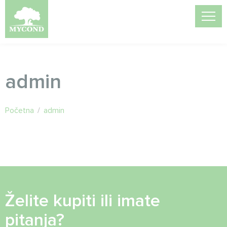
admin
Početna
/
admin
Želite kupiti ili imate
pitanja?