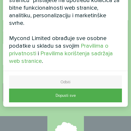
stranicu" pristajete na upotrebu kolačića za
bitne funkcionalnosti web stranice,
analitiku, personalizaciju i marketinške
svrhe.
Prihvati
Pravila o privatnosti
Mycond Limited obrađuje sve osobne
Sigurnosna provjera
*
podatke u skladu sa svojim
Pravilima o
privatnosti
i
Pravilima korištenja sadržaja
web stranice
.
Molimo vas da potvrdite da niste robot.
Odbiti
Dopusti sve