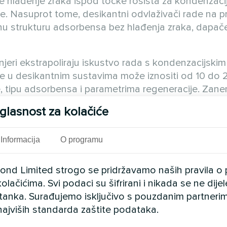
te hlađenje zraka ispod točke rosišta za kondenzaci
 Nasuprot tome, desikantni odvlaživači rade na pr
nu strukturu adsorbensa bez hlađenja zraka, dapač
jeri ekstrapoliraju iskustvo rada s kondenzacijski
e u desikantnim sustavima može iznositi od 10 do 
ge, tipu adsorbensa i parametrima regeneracije. Zan
rijavanja prostora, nedostatne snage sustava hlađen
glasnost za kolačiće
elog sustava ventilacije i klimatizacije.
Informacija
O programu
cond Limited strogo se pridržavamo naših pravila o 
olačićima. Svi podaci su šifrirani i nikada se ne dij
istanka. Surađujemo isključivo s pouzdanim partnerim
najviših standarda zaštite podataka.