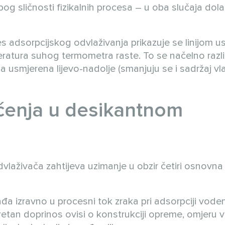
zbog sličnosti fizikalnih procesa – u oba slučaja dola
 adsorpcijskog odvlaživanja prikazuje se linijom 
eratura suhog termometra raste. To se načelno razl
a usmjerena lijevo-nadolje (smanjuju se i sadržaj vl
ećenja u desikantnom
laživača zahtijeva uzimanje u obzir četiri osnovna 
bađa izravno u procesni tok zraka pri adsorpciji vode
retan doprinos ovisi o konstrukciji opreme, omjeru v