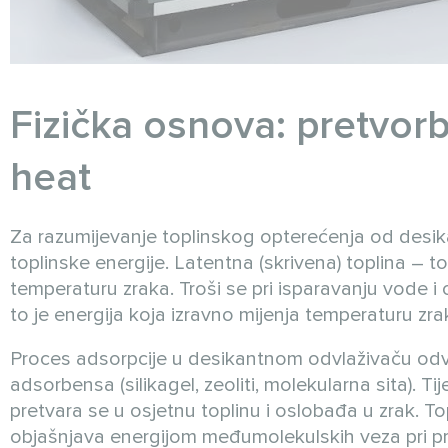
Fizička osnova: pretvorb
heat
Za razumijevanje toplinskog opterećenja od desika
toplinske energije. Latentna (skrivena) toplina – t
temperaturu zraka. Troši se pri isparavanju vode i 
to je energija koja izravno mijenja temperaturu z
Proces adsorpcije u desikantnom odvlaživaču odv
adsorbensa (silikagel, zeoliti, molekularna sita).
pretvara se u osjetnu toplinu i oslobađa u zrak. T
objašnjava energijom međumolekulskih veza pri prij