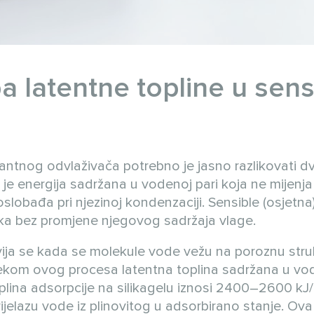
a latentne topline u sens
ntnog odvlaživača potrebno je jasno razlikovati dvi
o je energija sadržana u vodenoj pari koja ne mijenja
oslobađa pri njezinoj kondenzaciji. Sensible (osjetna
raka bez promjene njegovog sadržaja vlage.
ija se kada se molekule vode vežu na poroznu stru
 Tijekom ovog procesa latentna toplina sadržana u vo
oplina adsorpcije na silikagelu iznosi 2400–2600 kJ/
elazu vode iz plinovitog u adsorbirano stanje. Ova 