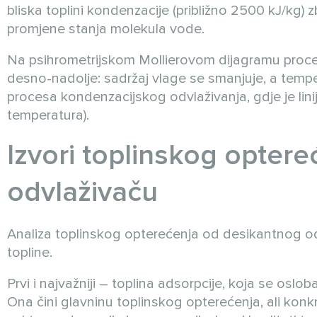
bliska toplini kondenzacije (približno 2500 kJ/kg) 
promjene stanja molekula vode.
Na psihrometrijskom Mollierovom dijagramu proces
desno-nadolje: sadržaj vlage se smanjuje, a temp
procesa kondenzacijskog odvlaživanja, gdje je linij
temperatura).
Izvori toplinskog opter
odvlaživaču
Analiza toplinskog opterećenja od desikantnog odv
topline.
Prvi i najvažniji – toplina adsorpcije, koja se oslo
Ona čini glavninu toplinskog opterećenja, ali konk