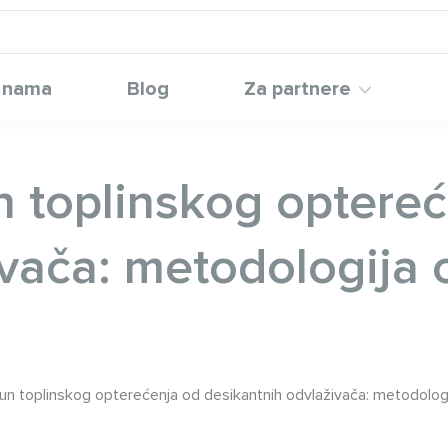
 nama
Blog
Za partnere
n toplinskog optere
vača: metodologija 
čun toplinskog opterećenja od desikantnih odvlaživača: metodolog