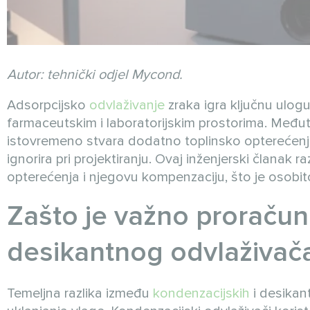
Autor: tehnički odjel Mycond.
Adsorpcijsko
odvlaživanje
zraka igra ključnu ulogu
farmaceutskim i laboratorijskim prostorima. Međut
istovremeno stvara dodatno toplinsko opterećenje 
ignorira pri projektiranju. Ovaj inženjerski člana
opterećenja i njegovu kompenzaciju, što je osobit
Zašto je važno proračun
desikantnog odvlaživač
Temeljna razlika između
kondenzacijskih
i desikant