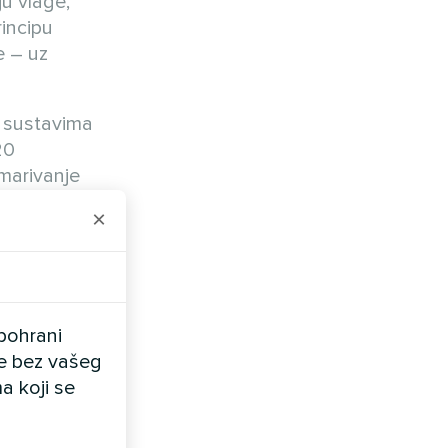
ju vlage,
incipu
e – uz
m sustavima
20
emarivanje
ja i, kao
×
pohrani
ele bez vašeg
a koji se