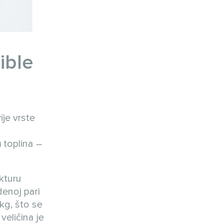
ible
je vrste
) toplina –
kturu
denoj pari
kg, što se
veličina je