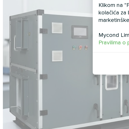
Klikom na "P
kolačića za 
marketinške
Mycond Limi
Pravilima o 