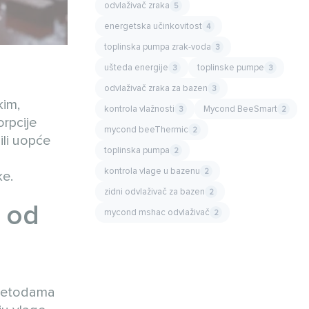
odvlaživač zraka
5
energetska učinkovitost
4
toplinska pumpa zrak-voda
3
ušteda energije
toplinske pumpe
3
3
odvlaživač zraka za bazen
3
kim,
kontrola vlažnosti
Mycond BeeSmart
3
2
rpcije
mycond beeThermic
2
ili uopće
toplinska pumpa
2
kontrola vlage u bazenu
2
ke.
zidni odvlaživač za bazen
2
e od
mycond mshac odvlaživač
2
m metodama