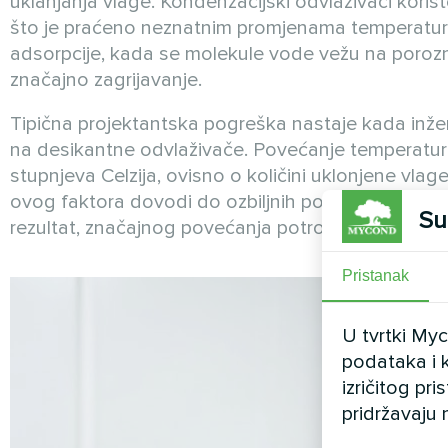
uklanjanja vlage. Kondenzacijski odvlaživači koris
što je praćeno neznatnim promjenama temperature.
adsorpcije, kada se molekule vode vežu na poroz
značajno zagrijavanje.
Tipična projektantska pogreška nastaje kada inžen
na desikantne odvlaživače. Povećanje temperatur
stupnjeva Celzija, ovisno o količini uklonjene vla
ovog faktora dovodi do ozbiljnih posljedica: preg
Su
rezultat, značajnog povećanja potrošnje energije cij
Pristanak
U tvrtki My
podataka i k
izričitog pr
pridržavaju 