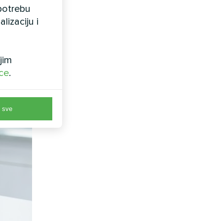
upotrebu
lizaciju i
jim
ice
.
 sve