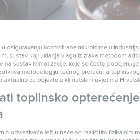
 u osiguravanju kontrolirane mikroklime u industrijs
im, sustav koji uklanja vlagu iz zraka metodom adso
na sustav klimatizacije, koje se često podcjenjuje 
k razotkriva metodologiju točnog proračuna toplinskog
o aktualno za objekte u klimatskim uvjetima Hrvats
ati toplinsko opterećenj
a
nih odvlaživača leži u načelno različitim fizikalni