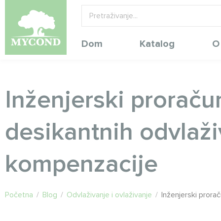
Dom
Katalog
O
Inženjerski proraču
desikantnih odvlaži
kompenzacije
Početna
/
Blog
/
Odvlaživanje i ovlaživanje
/
Inženjerski prora