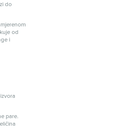
zi do
usmjerenom
ikuje od
age i
izvora
ne pare.
eličina