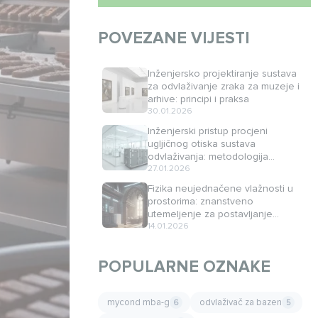
POVEZANE VIJESTI
Inženjersko projektiranje sustava
za odvlaživanje zraka za muzeje i
arhive: principi i praksa
30.01.2026
Inženjerski pristup procjeni
ugljičnog otiska sustava
odvlaživanja: metodologija
minimizacije emisija CO₂
27.01.2026
Fizika neujednačene vlažnosti u
prostorima: znanstveno
utemeljenje za postavljanje
kontrolnih senzora
14.01.2026
POPULARNE OZNAKE
mycond mba-g
odvlaživač za bazen
6
5