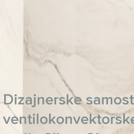
Dizajnerske samos
ventilokonvektorske