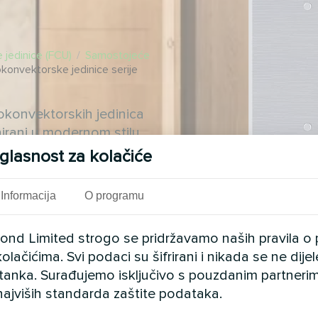
 jedinice (FCU)
/
Samostojeće
konvektorske jedinice serije
lokonvektorskih jedinica
jnirani u modernom stilu
tniji.
glasnost za kolačiće
Informacija
O programu
cond Limited strogo se pridržavamo naših pravila o 
olačićima. Svi podaci su šifrirani i nikada se ne dij
istanka. Surađujemo isključivo s pouzdanim partnerim
najviših standarda zaštite podataka.