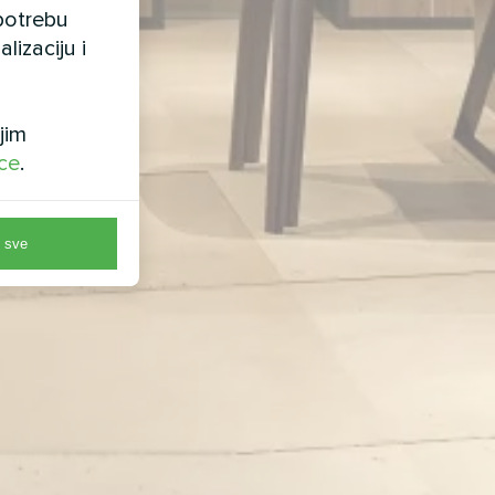
upotrebu
lizaciju i
jim
ice
.
 sve