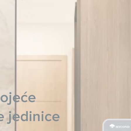
tojeće
 jedinice