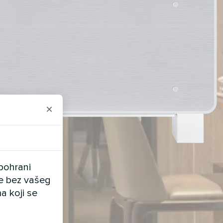
×
pohrani
ele bez vašeg
a koji se