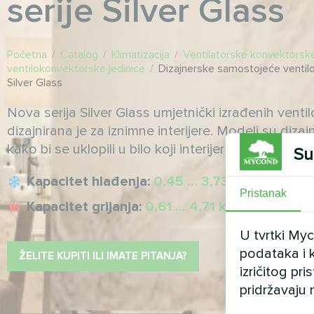
serije Silver Glass
Početna
/
Catalog
/
Klimatizacija
/
Ventilatorske konvektorske
ventilokonvektorske jedinice
/
Dizajnerske samostojeće ventilo
Silver Glass
Nova serija Silver Glass umjetnički izrađenih venti
dizajnirana je za iznimne interijere. Modeli su diza
kako bi se uklopili u bilo koji interijer ili bili što diskre
Su
Kapacitet hlađenja:
0,45 ... 3,73 kW
Pristanak
Kapacitet grijanja:
0,61 ... 4,71 kW
U tvrtki My
podataka i k
ŽELITE KUPITI ILI IMATE PITANJA?
izričitog pr
pridržavaju 