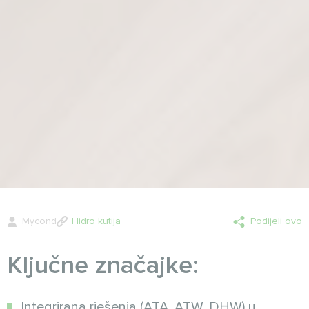
Mycond
Hidro kutija
Podijeli ovo
Ključne značajke:
Integrirana rješenja (ATA, ATW, DHW) u