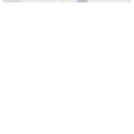
Funkcija protiv smrzavanja
Zaštitite hidraulične dijelove od oštećenja.
Cirkulacija za zaštitu od
smrzavanja
Kada temperatura padne na određenu razinu,
što ukazuje na mogućnost stvaranja mraza ili
leda, aktivira se funkcija protiv smrzavanja.