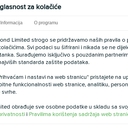
glasnost za kolačiće
cijske jedinice s povratom
MyCond MVC700-A ventilacijsk
DW omogućuju učinkovitu
povratom energije osigurava s
Informacija
O programu
s povratom topline
svježim zrakom, a istovremeno
toplinu iz otpadnog zraka.
cond Limited strogo se pridržavamo naših pravila o 
olačićima. Svi podaci su šifrirani i nikada se ne dij
istanka. Surađujemo isključivo s pouzdanim partnerim
najviših standarda zaštite podataka.
rihvaćam i nastavi na web stranicu" pristajete na 
bitne funkcionalnosti web stranice, analitiku, persona
 svrhe.
telefona
ted obrađuje sve osobne podatke u skladu sa svo
privatnosti
i
Pravilima korištenja sadržaja web stran
šta