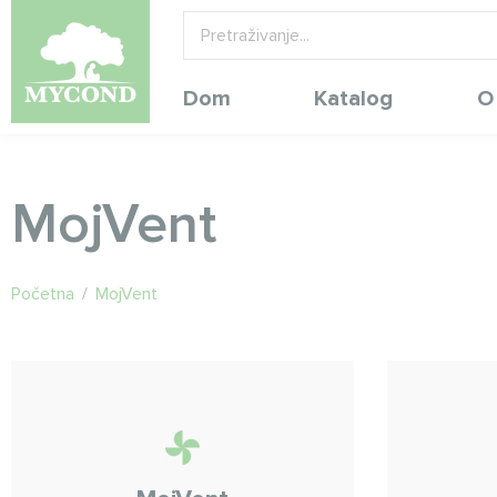
Dom
Katalog
O
MojVent
Početna
/
MojVent