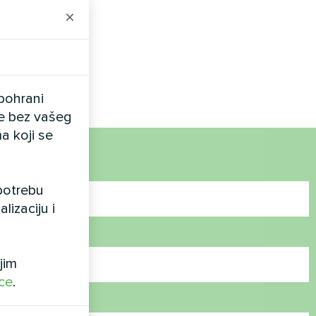
×
a jedinica s
talnu opskrbu
 iskorištava
pohrani
ele bez vašeg
a koji se
upotrebu
lizaciju i
jim
ice
.