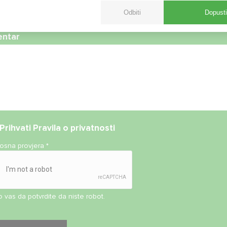
Odbiti
Dopusti
ntar
Prihvati
Pravila o privatnosti
nosna provjera
*
 vas da potvrdite da niste robot.