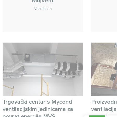
MojVent
Ventilation
Trgovački centar s Mycond
Proizvodn
ventilacijskim jedinicama za
ventilacij
povrat energije MVS
povrat e