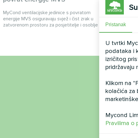
Su
MyCond ventilacijske jedinice s povratom
MyCond ventila
energije MVS osiguravaju svjež i čist zrak u
energije MVS 
Pristanak
zatvorenom prostoru za posjetitelje i osoblje
izmjenu zraka 
U tvrtki My
podataka i k
izričitog pr
pridržavaju 
Ime
Klikom na "P
kolačića za 
marketinške
Broj 
Mycond Limi
Pravilima o 
E-po