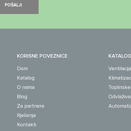
KORISNE POVEZNICE
KATALO
Dom
Ventilacij
Katalog
Klimatizac
O nama
Toplinsk
Blog
Odvlaživan
Za partnere
Automatiza
Rješenja
Kontakti