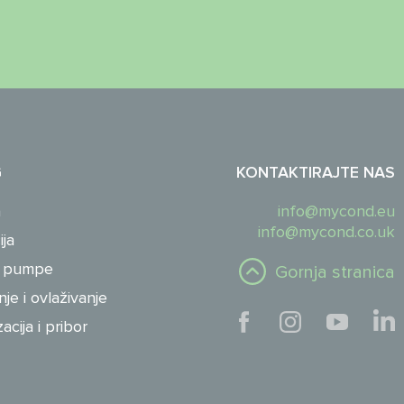
G
KONTAKTIRAJTE NAS
a
info@mycond.eu
info@mycond.co.uk
ija
e pumpe
Gornja stranica
je i ovlaživanje
cija i pribor