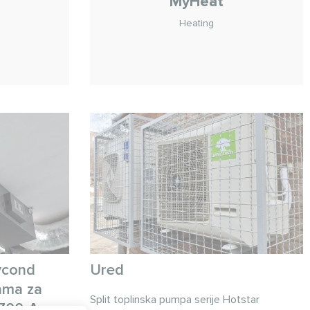
MyHeat
Heating
n
ycond
Ured
cama za
Split toplinska pumpa serije Hotstar
C700-A