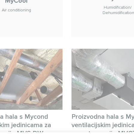
MyCool
Humidification/
Air conditioning
Dehumidificatio
a hala s Mycond
Proizvodna hala s M
skim jedinicama za
ventilacijskim jedini
nergije MVS DW
povrat energije MV