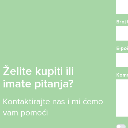
Broj 
E-po
Želite kupiti ili
Kome
imate pitanja?
Kontaktirajte nas i mi ćemo
vam pomoći