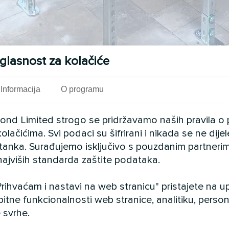
glasnost za kolačiće
Informacija
O programu
cond Limited strogo se pridržavamo naših pravila o 
olačićima. Svi podaci su šifrirani i nikada se ne dij
istanka. Surađujemo isključivo s pouzdanim partnerim
najviših standarda zaštite podataka.
Vidi također
rihvaćam i nastavi na web stranicu" pristajete na 
bitne funkcionalnosti web stranice, analitiku, persona
 svrhe.