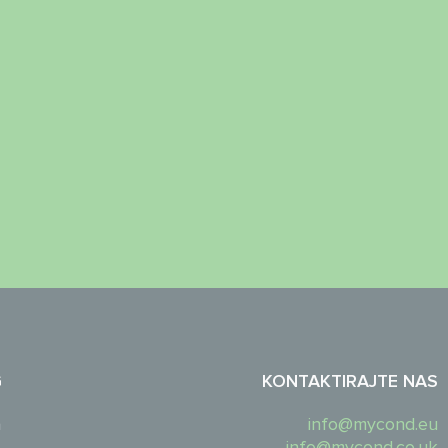
G
KONTAKTIRAJTE NAS
a
info@mycond.eu
info@mycond.co.uk