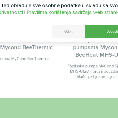
ted obrađuje sve osobne podatke u skladu sa svo
privatnosti
i
Pravilima korištenja sadržaja web stran
Odbiti
Dopusti
ka kuća s toplinskom
Samostojeća vila s 
Mycond BeeThermic
pumpama Mycond
BeeHeat MHS-
 pumpa MyCond BeeThermic
Toplinska pumpa MyCond Sp
MHS-U12BH pruža pouzdano 
hlađenje tijekom cijele