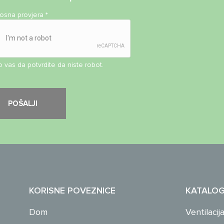
nosna provjera
*
 vas da potvrdite da niste robot.
KORISNE POVEZNICE
KATALO
Dom
Ventilacij