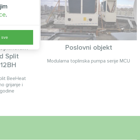
jim
ice
.
 sve
toplinskim
Poslovni objekt
 Split
Modularna toplinska pumpa serije MCU
U12BH
lit BeeHeat
grijanje i
 godine