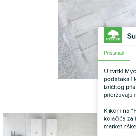
Su
Pristanak
U tvrtki My
podataka i k
izričitog pr
pridržavaju 
Klikom na "P
kolačića za 
marketinške