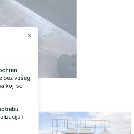
×
pohrani
ele bez vašeg
a koji se
upotrebu
lizaciju i