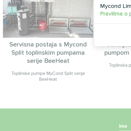
Mycond Limi
Pravilima o 
Servisna postaja s Mycond
Obiteljs
Split toplinskim pumpama
pumpom 
serije BeeHeat
Toplinska
Toplinske pumpe MyCond Split serije
BeeHeat
Ime