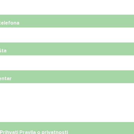
telefona
šta
ntar
Prihvati
Pravila o privatnosti