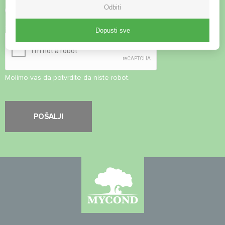
Odbiti
Prihvati
Pravila o privatnosti
Sigurnosna provjera
*
Dopusti sve
Molimo vas da potvrdite da niste robot.