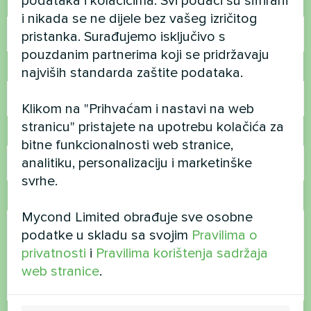
podataka i kolačićima. Svi podaci su šifrirani
Ime
i nikada se ne dijele bez vašeg izričitog
pristanka. Surađujemo isključivo s
pouzdanim partnerima koji se pridržavaju
Broj telefona
najviših standarda zaštite podataka.
Klikom na "Prihvaćam i nastavi na web
stranicu" pristajete na upotrebu kolačića za
E-pošta
bitne funkcionalnosti web stranice,
analitiku, personalizaciju i marketinške
svrhe.
Komentar
Mycond Limited obrađuje sve osobne
podatke u skladu sa svojim
Pravilima o
privatnosti
i
Pravilima korištenja sadržaja
web stranice
.