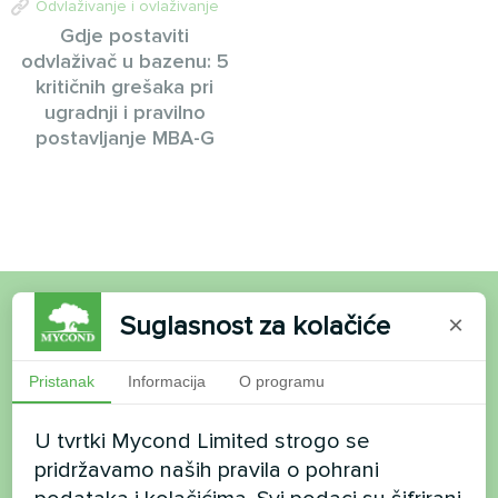
Odvlaživanje i ovlaživanje
Gdje postaviti
odvlaživač u bazenu: 5
kritičnih grešaka pri
ugradnji i pravilno
postavljanje MBA-G
Suglasnost za kolačiće
×
Želite kupiti ili imate
pitanja?
Pristanak
Informacija
O programu
U tvrtki Mycond Limited strogo se
Kontaktirajte nas i mi ćemo vam pomoći
pridržavamo naših pravila o pohrani