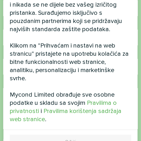
i nikada se ne dijele bez vašeg izričitog
pristanka. Surađujemo isključivo s
pouzdanim partnerima koji se pridržavaju
Broj telefona
najviših standarda zaštite podataka.
Klikom na "Prihvaćam i nastavi na web
stranicu" pristajete na upotrebu kolačića za
E-pošta
bitne funkcionalnosti web stranice,
analitiku, personalizaciju i marketinške
svrhe.
Komentar
Mycond Limited obrađuje sve osobne
podatke u skladu sa svojim
Pravilima o
privatnosti
i
Pravilima korištenja sadržaja
web stranice
.
Prihvati
Pravila o privatnosti