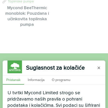
Toplinske pumpe
Mycond BeeThermic
monoblok: Pouzdana i
učinkovita toplinska
pumpa
Suglasnost za kolačiće
×
Želite kupiti ili imate
pitanja?
Pristanak
Informacija
O programu
Kontaktirajte nas i mi ćemo vam pomoći
U tvrtki Mycond Limited strogo se
pridržavamo naših pravila o pohrani
Ime
podataka i kolačićima. Svi podaci su šifrirani