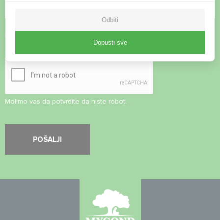
Odbiti
Prihvati
Pravila o privatnosti
Dopusti sve
Sigurnosna provjera
*
Molimo vas da potvrdite da niste robot.