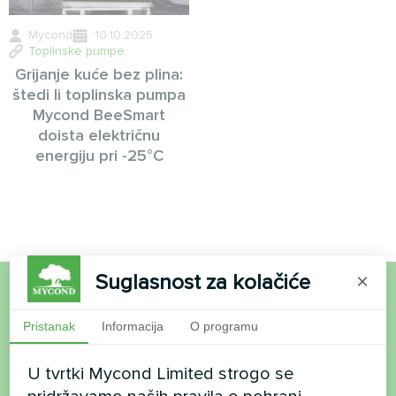
Mycond
10.10.2025
Toplinske pumpe
Grijanje kuće bez plina:
štedi li toplinska pumpa
Mycond BeeSmart
doista električnu
energiju pri -25°C
Suglasnost za kolačiće
×
Želite kupiti ili imate
Pristanak
Informacija
O programu
pitanja?
U tvrtki Mycond Limited strogo se