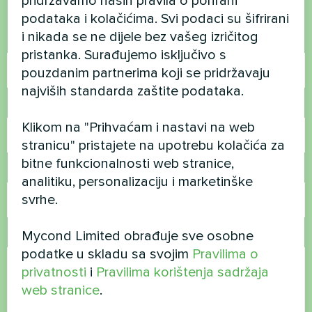
pridržavamo naših pravila o pohrani
Kontaktirajte nas i mi ćemo vam pomoći
podataka i kolačićima. Svi podaci su šifrirani
i nikada se ne dijele bez vašeg izričitog
Ime
pristanka. Surađujemo isključivo s
pouzdanim partnerima koji se pridržavaju
najviših standarda zaštite podataka.
Broj telefona
Klikom na "Prihvaćam i nastavi na web
stranicu" pristajete na upotrebu kolačića za
bitne funkcionalnosti web stranice,
E-pošta
analitiku, personalizaciju i marketinške
svrhe.
Mycond Limited obrađuje sve osobne
Komentar
podatke u skladu sa svojim
Pravilima o
privatnosti
i
Pravilima korištenja sadržaja
web stranice
.