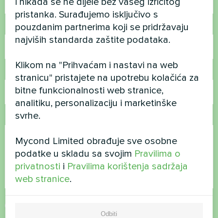
i nikada se ne dijele bez vašeg izričitog
pristanka. Surađujemo isključivo s
pouzdanim partnerima koji se pridržavaju
Broj telefona
najviših standarda zaštite podataka.
Klikom na "Prihvaćam i nastavi na web
E-pošta
stranicu" pristajete na upotrebu kolačića za
bitne funkcionalnosti web stranice,
analitiku, personalizaciju i marketinške
svrhe.
Komentar
Mycond Limited obrađuje sve osobne
podatke u skladu sa svojim
Pravilima o
privatnosti
i
Pravilima korištenja sadržaja
web stranice
.
Prihvati
Pravila o privatnosti
Odbiti