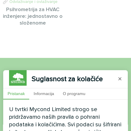
Odvlaživanje i ovlaživanje
Psihrometrija za HVAC
inženjere: jednostavno o
složenome
Želite kupiti ili imate
Suglasnost za kolačiće
×
pitanja?
Pristanak
Informacija
O programu
Kontaktirajte nas i mi ćemo vam pomoći
U tvrtki Mycond Limited strogo se
pridržavamo naših pravila o pohrani
Ime
podataka i kolačićima. Svi podaci su šifrirani