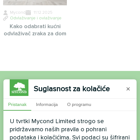
Mycond
11.12.2025
Odvlaživanje i ovlaživanje
Kako odabrati kućni
odvlaživač zraka za dom
Suglasnost za kolačiće
×
Želite kupiti ili imate
pitanja?
Pristanak
Informacija
O programu
Kontaktirajte nas i mi ćemo vam pomoći
U tvrtki Mycond Limited strogo se
pridržavamo naših pravila o pohrani
podataka i kolačićima. Svi podaci su šifrirani
Ime