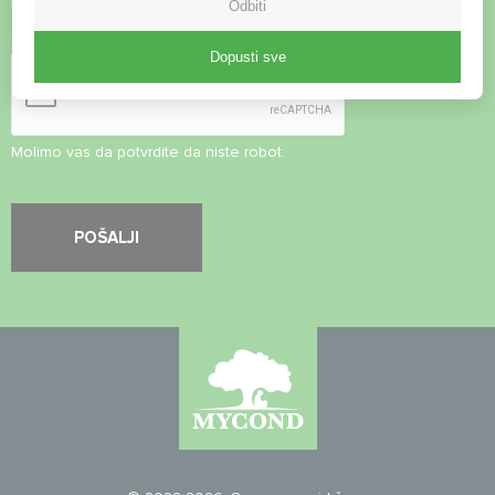
Prihvati
Pravila o privatnosti
Odbiti
Sigurnosna provjera
*
Dopusti sve
Molimo vas da potvrdite da niste robot.