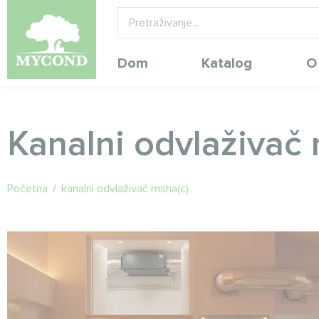
Dom
Katalog
O
Kanalni odvlaživač 
Početna
/
kanalni odvlaživač msha(c)