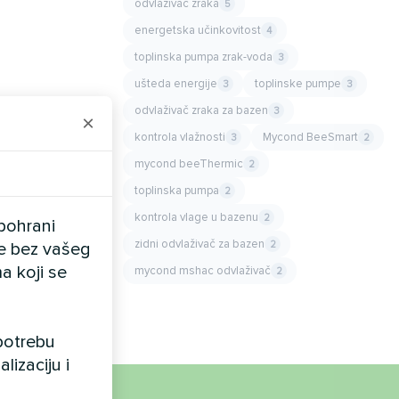
odvlaživač zraka
5
energetska učinkovitost
4
toplinska pumpa zrak-voda
3
ušteda energije
toplinske pumpe
3
3
odvlaživač zraka za bazen
3
×
kontrola vlažnosti
Mycond BeeSmart
3
2
mycond beeThermic
2
toplinska pumpa
2
kontrola vlage u bazenu
2
pohrani
zidni odvlaživač za bazen
2
ele bez vašeg
a koji se
mycond mshac odvlaživač
2
upotrebu
lizaciju i