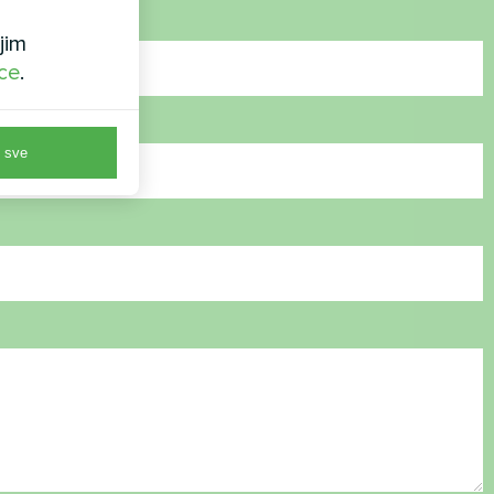
jim
ice
.
 sve