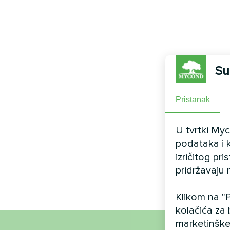
Su
Pristanak
U tvrtki My
podataka i k
izričitog pr
pridržavaju 
Klikom na "P
kolačića za 
marketinške