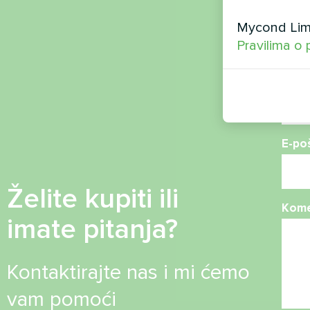
Ime
Mycond Limi
Pravilima o 
Broj 
E-po
Želite kupiti ili
Kome
imate pitanja?
Kontaktirajte nas i mi ćemo
vam pomoći