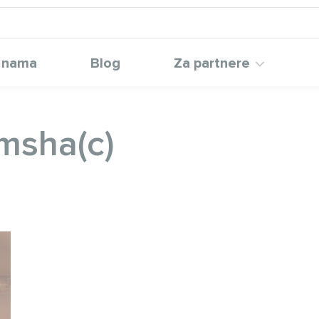
 nama
Blog
Za partnere
msha(c)