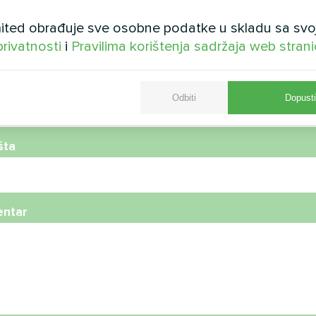
ted obrađuje sve osobne podatke u skladu sa svo
privatnosti
i
Pravilima korištenja sadržaja web stran
telefona
Odbiti
Dopusti
šta
ntar