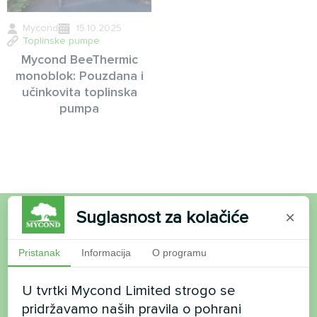
Mycond
15.10.2025
Toplinske pumpe
Mycond BeeThermic
monoblok: Pouzdana i
učinkovita toplinska
pumpa
Suglasnost za kolačiće
×
Želite kupiti ili imate
Pristanak
Informacija
O programu
pitanja?
U tvrtki Mycond Limited strogo se
Kontaktirajte nas i mi ćemo vam pomoći
pridržavamo naših pravila o pohrani