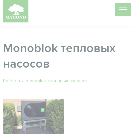
Monoblok тепловых
насосов
Početna
/
monoblok тепловых насосов