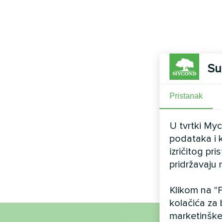
Su
Pristanak
U tvrtki My
podataka i k
izričitog pr
pridržavaju 
Klikom na "P
kolačića za 
marketinške