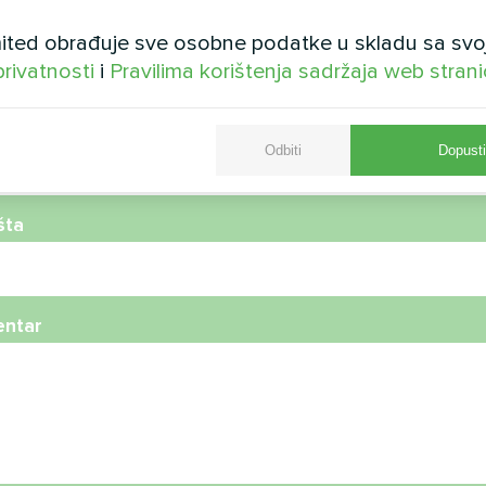
ted obrađuje sve osobne podatke u skladu sa svo
privatnosti
i
Pravilima korištenja sadržaja web stran
telefona
Odbiti
Dopusti
šta
ntar