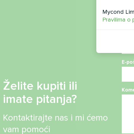
Ime
Mycond Limi
Pravilima o 
Broj 
E-po
Želite kupiti ili
Kome
imate pitanja?
Kontaktirajte nas i mi ćemo
vam pomoći