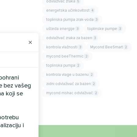
odvlaživač zraka
5
energetska učinkovitost
4
toplinska pumpa zrak-voda
3
ušteda energije
toplinske pumpe
3
3
odvlaživač zraka za bazen
3
×
kontrola vlažnosti
Mycond BeeSmart
3
2
mycond beeThermic
2
toplinska pumpa
2
kontrola vlage u bazenu
2
pohrani
zidni odvlaživač za bazen
2
ele bez vašeg
a koji se
mycond mshac odvlaživač
2
upotrebu
lizaciju i