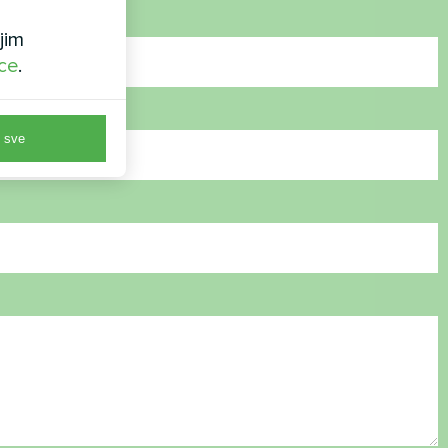
jim
ice
.
 sve