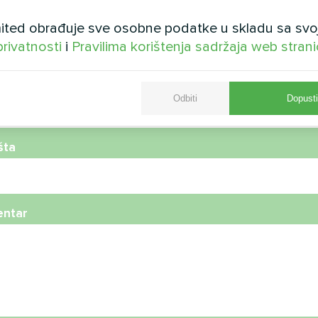
ted obrađuje sve osobne podatke u skladu sa svo
privatnosti
i
Pravilima korištenja sadržaja web stran
telefona
Odbiti
Dopusti
šta
ntar