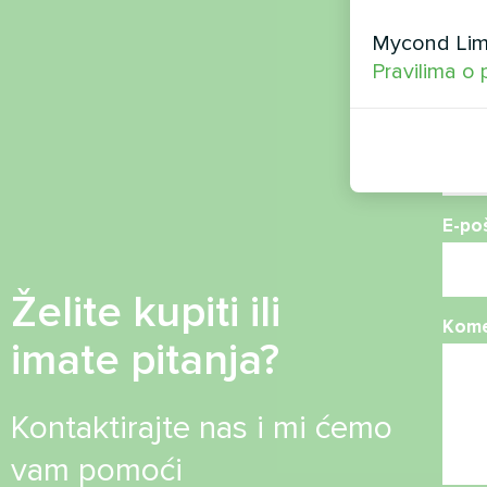
Ime
Mycond Limi
Pravilima o 
Broj 
E-po
Želite kupiti ili
Kome
imate pitanja?
Kontaktirajte nas i mi ćemo
vam pomoći