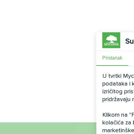
Su
Pristanak
U tvrtki My
podataka i k
izričitog pr
pridržavaju 
Klikom na "P
kolačića za 
marketinške