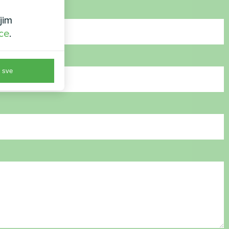
jim
ice
.
 sve