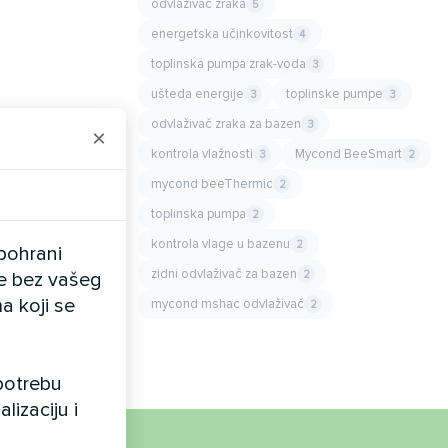
odvlaživač zraka
5
energetska učinkovitost
4
toplinska pumpa zrak-voda
3
ušteda energije
toplinske pumpe
3
3
odvlaživač zraka za bazen
3
×
kontrola vlažnosti
Mycond BeeSmart
3
2
mycond beeThermic
2
toplinska pumpa
2
kontrola vlage u bazenu
2
pohrani
zidni odvlaživač za bazen
2
ele bez vašeg
a koji se
mycond mshac odvlaživač
2
upotrebu
lizaciju i